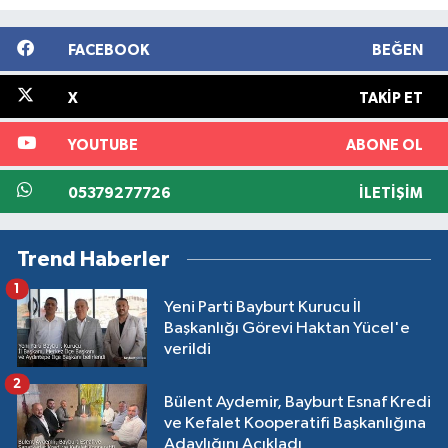
FACEBOOK
BEĞEN
X
TAKIP ET
YOUTUBE
ABONE OL
05379277726
İLETIŞIM
Trend Haberler
1
Yeni Parti Bayburt Kurucu İl
Başkanlığı Görevi Haktan Yücel'e
verildi
2
Bülent Aydemir, Bayburt Esnaf Kredi
ve Kefalet Kooperatifi Başkanlığına
Adaylığını Açıkladı