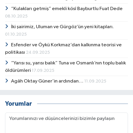
“Kulakları getmiş” emekli kösî Bayburtlu Fuat Dede
08.10.2025
İki şairimiz, Uluman ve Gürgöz’ün yeni kitapları.
01.10.2025
Esfender ve Öykü Korkmaz’dan kalkınma teorisi ve
politikası
24.09.2025
“Yarısı su, yarısı balık” Tuna ve Osmanlı’nın toplu balık
öldürümleri
17.09.2025
Agâh Oktay Güner’in ardından…
11.09.2025
Yorumlar