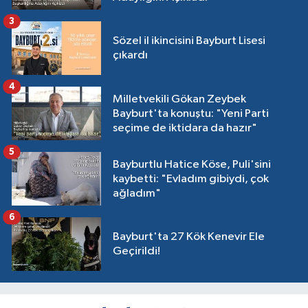
3
Sözel il ikincisini Bayburt Lisesi
çıkardı
4
Milletvekili Gökan Zeybek
Bayburt'ta konuştu: "Yeni Parti
seçime de iktidara da hazır"
5
Bayburtlu Hatice Köse, Puli'sini
kaybetti: "Evladım gibiydi, çok
ağladım"
6
Bayburt'ta 27 Kök Kenevir Ele
Geçirildi!