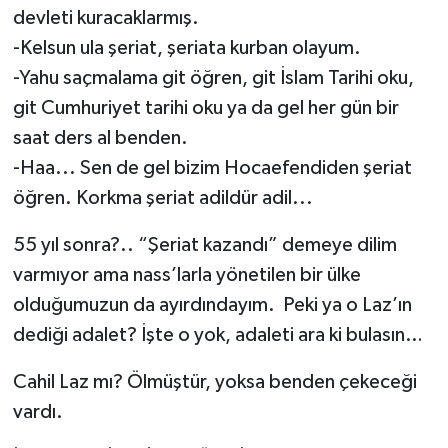
devleti kuracaklarmış.
-Kelsun ula şeriat, şeriata kurban olayum.
-Yahu saçmalama git öğren, git İslam Tarihi oku,
git Cumhuriyet tarihi oku ya da gel her gün bir
saat ders al benden.
-Haa... Sen de gel bizim Hocaefendiden şeriat
öğren. Korkma şeriat adildür adil...
55 yıl sonra?.. “Şeriat kazandı” demeye dilim
varmıyor ama nass’larla yönetilen bir ülke
olduğumuzun da ayırdındayım. Peki ya o Laz’ın
dediği adalet? İşte o yok, adaleti ara ki bulasın…
Cahil Laz mı? Ölmüştür, yoksa benden çekeceği
vardı.