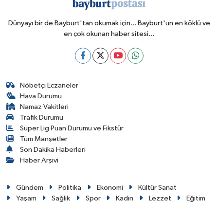
Dünyayı bir de Bayburt'tan okumak için... Bayburt'un en köklü ve
en çok okunan haber sitesi...
Nöbetçi Eczaneler
Hava Durumu
Namaz Vakitleri
Trafik Durumu
Süper Lig Puan Durumu ve Fikstür
Tüm Manşetler
Son Dakika Haberleri
Haber Arşivi
Gündem
Politika
Ekonomi
Kültür Sanat
Yaşam
Sağlık
Spor
Kadın
Lezzet
Eğitim