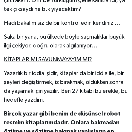
çift rakam. Öfff be Türklüğüm gene kanıtlandı, ya
tek çıksaydı ne b.k yiyecektim?
Hadi bakalım siz de bir kontrol edin kendinizi...
Şaka bir yana, bu ülkede böyle saçmalıklar büyük
ilgi çekiyor, doğru olarak algılanıyor...
KİTAPLARIMI SAVUNMAYAYIM MI?
Yazarlık bir iddia işidir, kitaplar da bir iddia ile, bir
şeyleri değiştirmek, iz bırakmak, öldükten sonra
da yaşamak için yazılır. Ben 27 kitabı bu erekle, bu
hedefle yazdım.
Birçok yazar gibi benim de düşünsel robot
resmim kitaplarımdadır. Onlara bakmadan
özüme ve sözüme bakmak yanlışların en