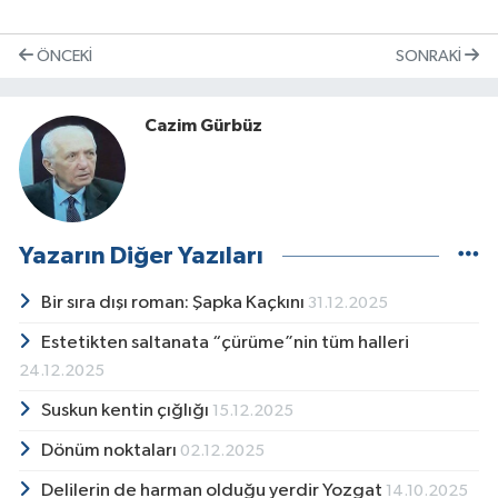
ÖNCEKI
SONRAKI
Cazim Gürbüz
Yazarın Diğer Yazıları
Bir sıra dışı roman: Şapka Kaçkını
31.12.2025
Estetikten saltanata “çürüme”nin tüm halleri
24.12.2025
Suskun kentin çığlığı
15.12.2025
Dönüm noktaları
02.12.2025
Delilerin de harman olduğu yerdir Yozgat
14.10.2025