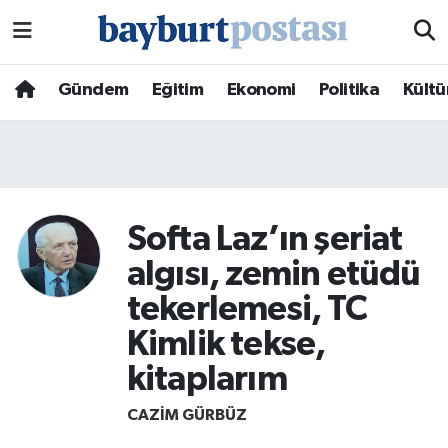
Nöbetçi Eczaneler
Gündem
Eğitim
Ekonomi
Politika
Kültü
Hava Durumu
Namaz Vakitleri
Trafik Durumu
Softa Laz’ın şeriat
algısı, zemin etüdü
Süper Lig Puan Durumu ve Fikstür
tekerlemesi, TC
Tüm Manşetler
Kimlik tekse,
kitaplarım
Son Dakika Haberleri
CAZIM GÜRBÜZ
Haber Arşivi