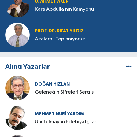
U. AHMET AKER
Kara Apdulla’nın Kamyonu
PROF. DR. RIFAT YILDIZ
Azalarak Toplanıyoruz…
Alıntı Yazarlar
DOĞAN HIZLAN
Geleneğin Şifreleri Sergisi
MEHMET NURI YARDIM
​Unutulmayan Edebiyatçılar