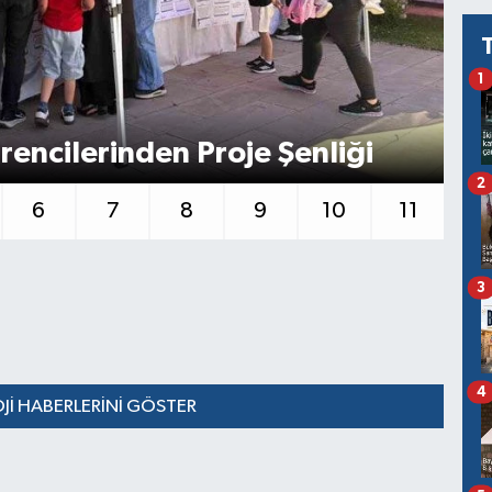
1
ncilerinden Proje Şenliği
2
6
7
8
9
10
11
3
4
I HABERLERINI GÖSTER