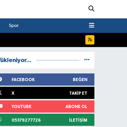
Spor
ükleniyor...
FACEBOOK
BEĞEN
X
TAKIP ET
YOUTUBE
ABONE OL
05379277726
İLETIŞIM