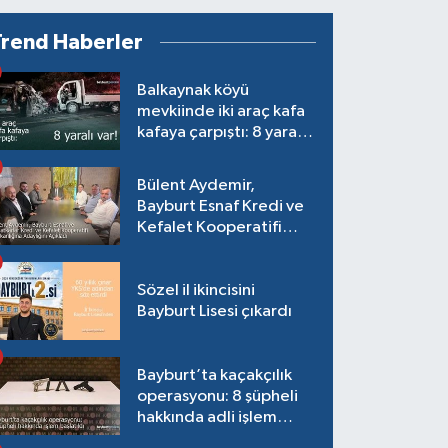
Trend Haberler
Balkaynak köyü
mevkiinde iki araç kafa
kafaya çarpıştı: 8 yaralı
var!
Bülent Aydemir,
Bayburt Esnaf Kredi ve
Kefalet Kooperatifi
Başkanlığına Adaylığını
Açıkladı
Sözel il ikincisini
Bayburt Lisesi çıkardı
Bayburt’ta kaçakçılık
operasyonu: 8 şüpheli
hakkında adli işlem
başlatıldı