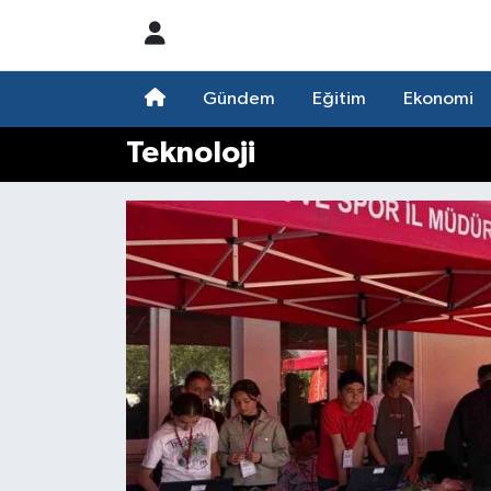
Nöbetçi Eczaneler
Gündem
Eğitim
Ekonomi
Hava Durumu
Teknoloji
Namaz Vakitleri
Trafik Durumu
Süper Lig Puan Durumu ve Fikstür
Tüm Manşetler
Son Dakika Haberleri
Haber Arşivi