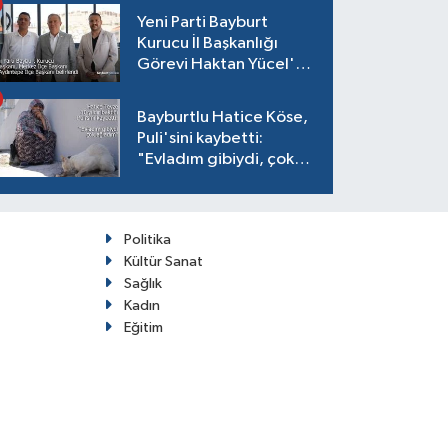
Yeni Parti Bayburt
Kurucu İl Başkanlığı
Görevi Haktan Yücel'e
verildi
Bayburtlu Hatice Köse,
Puli'sini kaybetti:
"Evladım gibiydi, çok
ağladım"
Politika
Kültür Sanat
Sağlık
Kadın
Eğitim