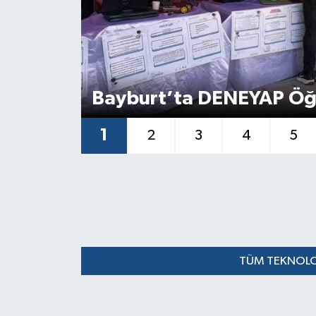
Bayburt’ta DENEYAP Öğre
1
2
3
4
5
TÜM TEKNOLOJ