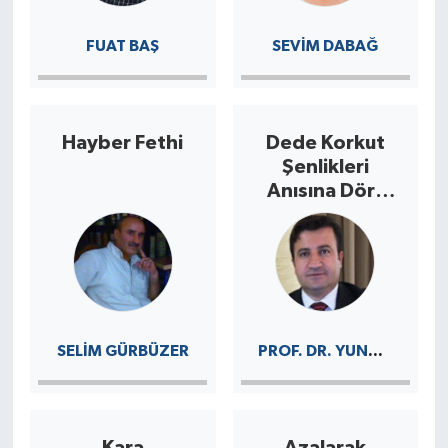
FUAT BAŞ
SEVIM DABAĞ
Hayber Fethi
Dede Korkut
Şenlikleri
Anısına Dört
Mısrada
Bayburt
PROF. DR. YUNUS ÖZGER
SELIM GÜRBÜZER
Kara
Azalarak