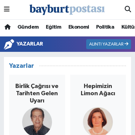
Nöbetçi Eczaneler
Gündem
Eğitim
Ekonomi
Politika
Kültü
Hava Durumu
YAZARLAR
ALINTI YAZARLAR
Namaz Vakitleri
Yazarlar
Trafik Durumu
Süper Lig Puan Durumu ve Fikstür
Birlik Çağrısı ve
Hepimizin
Tarihten Gelen
Limon Ağacı
Tüm Manşetler
Uyarı
Son Dakika Haberleri
Haber Arşivi