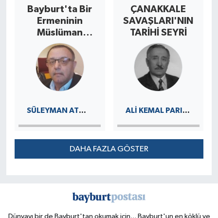
Bayburt'ta Bir
ÇANAKKALE
Ermeninin
SAVAŞLARI'NIN
Müslüman
TARİHİ SEYRİ
Olması Olayı
Üzerine Oslu
Hasan
Efendi'nin
Bayburt'tan
Uzaklaştırılması
SÜLEYMAN ATMACA
ALI KEMAL PARILDAR
DAHA FAZLA GÖSTER
Dünyayı bir de Bayburt'tan okumak için... Bayburt'un en köklü ve