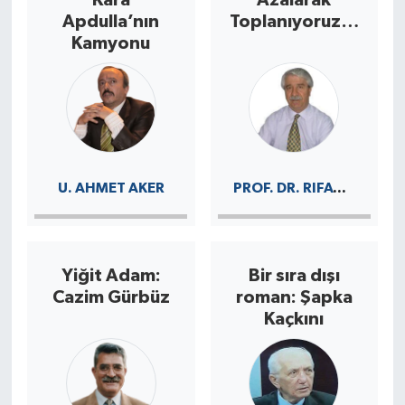
Apdulla’nın
Toplanıyoruz…
Kamyonu
PROF. DR. RIFAT YILDIZ
U. AHMET AKER
Yiğit Adam:
Bir sıra dışı
Cazim Gürbüz
roman: Şapka
Kaçkını