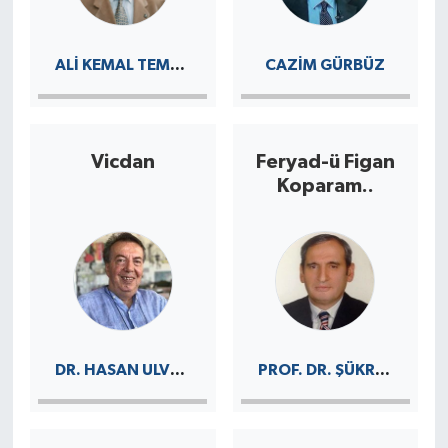
ALI KEMAL TEMUÇIN
CAZIM GÜRBÜZ
Vicdan
Feryad-ü Figan
Koparam..
DR. HASAN ULVI KIVANÇ
PROF. DR. ŞÜKRÜ NISANCI