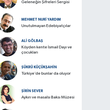
Geleneğin Şifreleri Sergisi
MEHMET NURI YARDIM
​Unutulmayan Edebiyatçılar
ALI GÖLBAŞ
Köyden kente İsmail Dayı ve
çocukları
ŞÜKRÜ KÜÇÜKŞAHIN
Türkiye’de bunlar da oluyor
ŞIRIN SEVER
Aykırı ve masalsı Baksı Müzesi