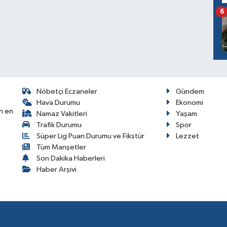
6
Nöbetçi Eczaneler
Gündem
Hava Durumu
Ekonomi
n en
Namaz Vakitleri
Yaşam
Trafik Durumu
Spor
Süper Lig Puan Durumu ve Fikstür
Lezzet
Tüm Manşetler
Son Dakika Haberleri
Haber Arşivi