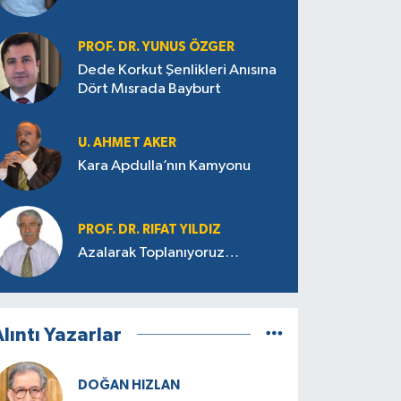
PROF. DR. YUNUS ÖZGER
Dede Korkut Şenlikleri Anısına
Dört Mısrada Bayburt
U. AHMET AKER
Kara Apdulla’nın Kamyonu
PROF. DR. RIFAT YILDIZ
Azalarak Toplanıyoruz…
lıntı Yazarlar
DOĞAN HIZLAN