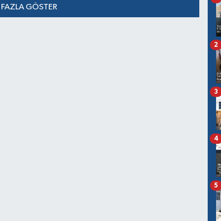
 FAZLA GÖSTER
2
3
4
5