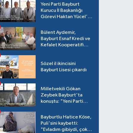
Yeni Parti Bayburt
Kurucu İl Başkanlığı
Görevi Haktan Yücel'e
verildi
Bülent Aydemir,
Bayburt Esnaf Kredi ve
Kefalet Kooperatifi
Başkanlığına Adaylığını
Açıkladı
Sözel il ikincisini
Bayburt Lisesi çıkardı
Milletvekili Gökan
Zeybek Bayburt'ta
konuştu: "Yeni Parti
seçime de iktidara da
hazır"
Bayburtlu Hatice Köse,
Puli'sini kaybetti:
"Evladım gibiydi, çok