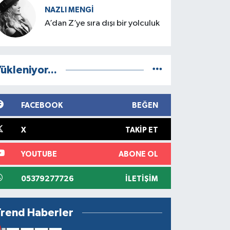
NAZLI MENGI
A’dan Z’ye sıra dışı bir yolculuk
ükleniyor...
FACEBOOK
BEĞEN
X
TAKIP ET
YOUTUBE
ABONE OL
05379277726
İLETIŞIM
Trend Haberler