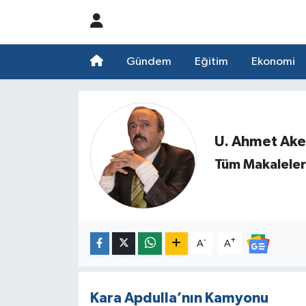
Nöbetçi Eczaneler
Gündem
Eğitim
Ekonomi
Hava Durumu
Namaz Vakitleri
U. Ahmet Ake
Trafik Durumu
Tüm Makaleler
Süper Lig Puan Durumu ve Fikstür
Tüm Manşetler
-
+
A
A
Son Dakika Haberleri
Haber Arşivi
Kara Apdulla’nın Kamyonu