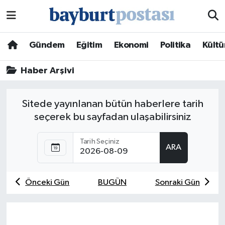
Nöbetçi Eczaneler
Gündem
Eğitim
Ekonomi
Politika
Kültü
Hava Durumu
Haber Arşivi
Namaz Vakitleri
Sitede yayınlanan bütün haberlere tarih
Trafik Durumu
seçerek bu sayfadan ulaşabilirsiniz
Süper Lig Puan Durumu ve Fikstür
Tarih Seçiniz
ARA
Tüm Manşetler
Önceki Gün
BUGÜN
Sonraki Gün
Son Dakika Haberleri
Haber Arşivi