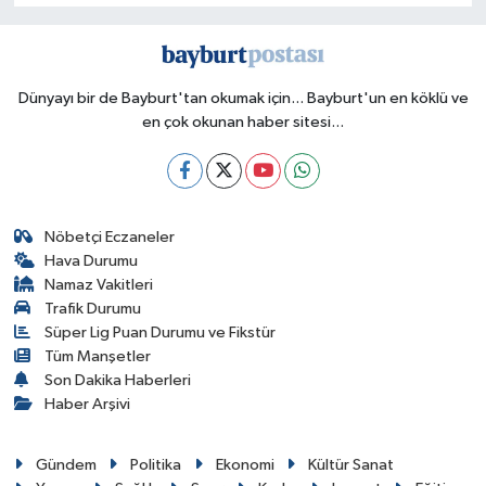
Dünyayı bir de Bayburt'tan okumak için... Bayburt'un en köklü ve
en çok okunan haber sitesi...
Nöbetçi Eczaneler
Hava Durumu
Namaz Vakitleri
Trafik Durumu
Süper Lig Puan Durumu ve Fikstür
Tüm Manşetler
Son Dakika Haberleri
Haber Arşivi
Gündem
Politika
Ekonomi
Kültür Sanat