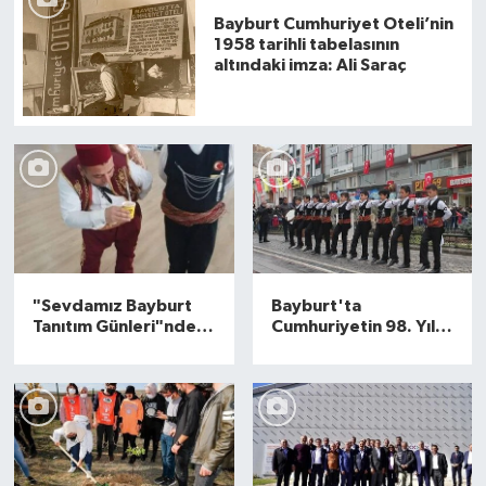
Bayburt Cumhuriyet Oteli’nin
1958 tarihli tabelasının
altındaki imza: Ali Saraç
"Sevdamız Bayburt
Bayburt'ta
Tanıtım Günleri"nde
Cumhuriyetin 98. Yıl
yoğunluk devam
Coşkusu
ediyor