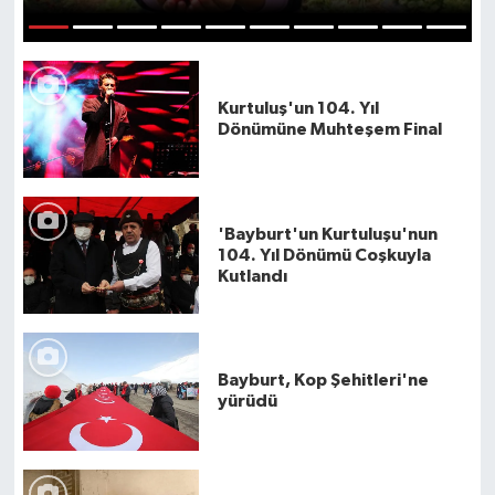
1
2
3
4
5
6
7
8
9
10
Kurtuluş'un 104. Yıl
Dönümüne Muhteşem Final
'Bayburt'un Kurtuluşu'nun
104. Yıl Dönümü Coşkuyla
Kutlandı
Bayburt, Kop Şehitleri'ne
yürüdü