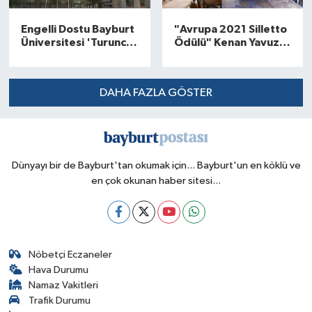
Engelli Dostu Bayburt
"Avrupa 2021 Silletto
Üniversitesi 'Turuncu
Ödülü" Kenan Yavuz
Bayrak' Sahibi
Etnoğrafya
Müzesi'nin
DAHA FAZLA GÖSTER
Dünyayı bir de Bayburt'tan okumak için... Bayburt'un en köklü ve
en çok okunan haber sitesi...
Nöbetçi Eczaneler
Hava Durumu
Namaz Vakitleri
Trafik Durumu