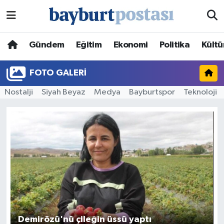
Nöbetçi Eczaneler
Gündem
Eğitim
Ekonomi
Politika
Kültü
Hava Durumu
FOTO GALERI
Namaz Vakitleri
Nostalji
Siyah Beyaz
Medya
Bayburtspor
Teknoloji
Trafik Durumu
Süper Lig Puan Durumu ve Fikstür
Tüm Manşetler
Son Dakika Haberleri
Haber Arşivi
Demirözü'nü çileğin üssü yaptı