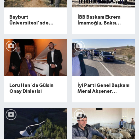
Bayburt
İBB Başkanı Ekrem
Üniversitesi'nde
İmamoğlu, Baksı
Fidan Dikimi Etkinliği
Müzesi'nde
Loru Han'da Gülsin
İyi Parti Genel Başkanı
Onay Dinletisi
Meral Akşener
Bayburt'ta