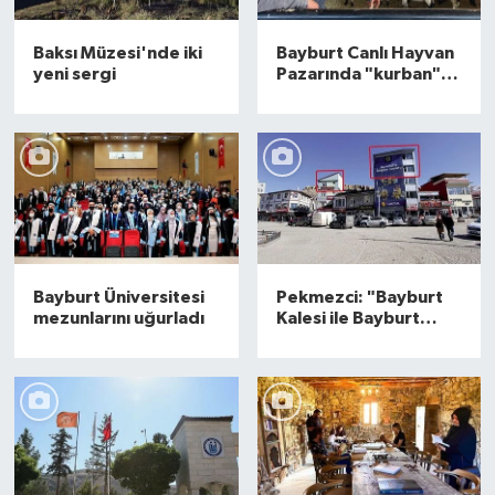
Baksı Müzesi'nde iki
Bayburt Canlı Hayvan
yeni sergi
Pazarında "kurban"
hareketliliği
Bayburt Üniversitesi
Pekmezci: "Bayburt
mezunlarını uğurladı
Kalesi ile Bayburt
Kulesi'nin
bütünleştiğini
göreceğiz"