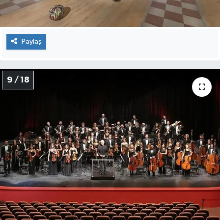
Paylaş
9 / 18