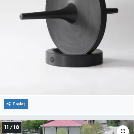
Paylaş
11 / 18