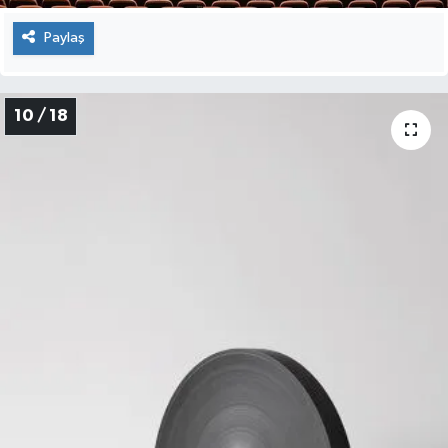
Paylaş
10 / 18