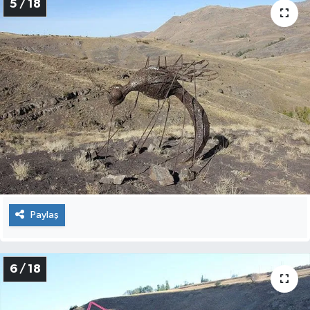
5 / 18
Paylaş
6 / 18