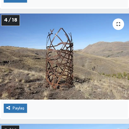
4 / 18
Paylaş