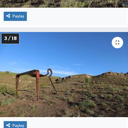
Paylaş
3 / 18
Paylaş