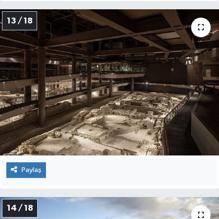
13 / 18
Paylaş
14 / 18