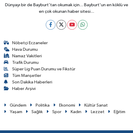
Dünyayı bir de Bayburt'tan okumak için... Bayburt'un en köklü ve
en çok okunan haber sitesi...
Nöbetçi Eczaneler
Hava Durumu
Namaz Vakitleri
Trafik Durumu
Süper Lig Puan Durumu ve Fikstür
Tüm Manşetler
Son Dakika Haberleri
Haber Arşivi
Gündem
Politika
Ekonomi
Kültür Sanat
Yaşam
Sağlık
Spor
Kadın
Lezzet
Eğitim