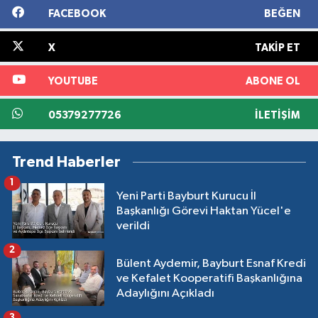
FACEBOOK
BEĞEN
X
TAKIP ET
YOUTUBE
ABONE OL
05379277726
İLETIŞIM
Trend Haberler
1
Yeni Parti Bayburt Kurucu İl
Başkanlığı Görevi Haktan Yücel'e
verildi
2
Bülent Aydemir, Bayburt Esnaf Kredi
ve Kefalet Kooperatifi Başkanlığına
Adaylığını Açıkladı
3