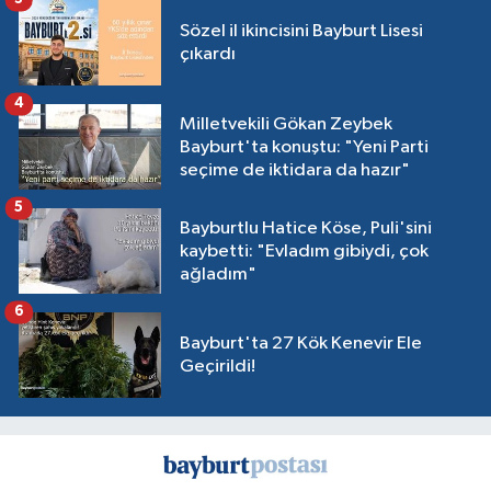
Sözel il ikincisini Bayburt Lisesi
çıkardı
4
Milletvekili Gökan Zeybek
Bayburt'ta konuştu: "Yeni Parti
seçime de iktidara da hazır"
5
Bayburtlu Hatice Köse, Puli'sini
kaybetti: "Evladım gibiydi, çok
ağladım"
6
Bayburt'ta 27 Kök Kenevir Ele
Geçirildi!