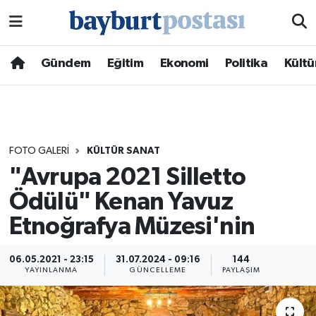
Nöbetçi Eczaneler
Gündem
Eğitim
Ekonomi
Politika
Kültü
Hava Durumu
Namaz Vakitleri
FOTO GALERI
KÜLTÜR SANAT
Trafik Durumu
"Avrupa 2021 Silletto
Ödülü" Kenan Yavuz
Süper Lig Puan Durumu ve Fikstür
Etnoğrafya Müzesi'nin
Tüm Manşetler
06.05.2021 - 23:15
31.07.2024 - 09:16
144
Son Dakika Haberleri
YAYINLANMA
GÜNCELLEME
PAYLAŞIM
Haber Arşivi