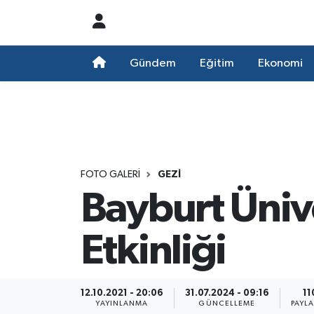
Nöbetçi Eczaneler
Gündem
Eğitim
Ekonomi
Hava Durumu
Namaz Vakitleri
Trafik Durumu
FOTO GALERI
GEZI
Bayburt Üniv
Süper Lig Puan Durumu ve Fikstür
Tüm Manşetler
Etkinliği
Son Dakika Haberleri
12.10.2021 - 20:06
31.07.2024 - 09:16
11
Haber Arşivi
YAYINLANMA
GÜNCELLEME
PAYL