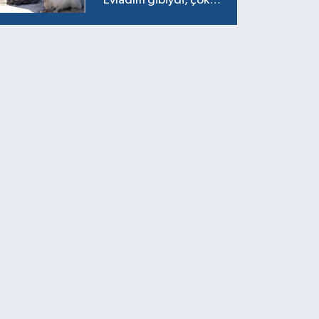
"Evladım gibiydi, çok
ağladım"