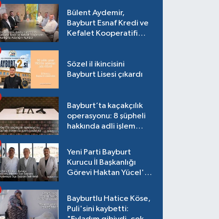
Bülent Aydemir,
Bayburt Esnaf Kredi ve
Kefalet Kooperatifi
Başkanlığına Adaylığını
Açıkladı
Sözel il ikincisini
Bayburt Lisesi çıkardı
Bayburt’ta kaçakçılık
operasyonu: 8 şüpheli
hakkında adli işlem
başlatıldı
Yeni Parti Bayburt
Kurucu İl Başkanlığı
Görevi Haktan Yücel'e
verildi
Bayburtlu Hatice Köse,
Puli'sini kaybetti: