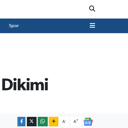
Spor
 Dikimi
-
+
A
A