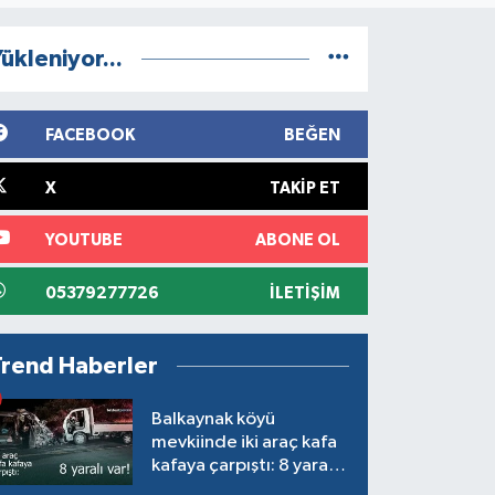
ükleniyor...
FACEBOOK
BEĞEN
X
TAKIP ET
YOUTUBE
ABONE OL
05379277726
İLETIŞIM
Trend Haberler
Balkaynak köyü
mevkiinde iki araç kafa
kafaya çarpıştı: 8 yaralı
var!