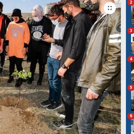
2
3
4
5
6