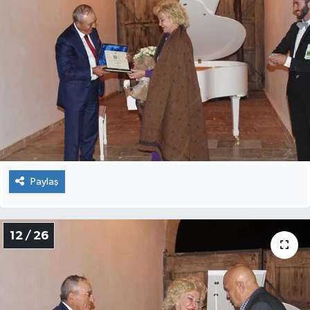
Paylaş
12 / 26