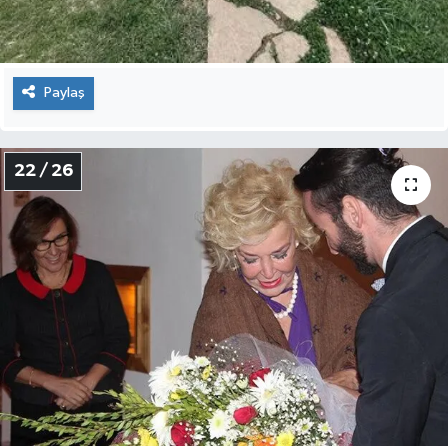
Paylaş
22 / 26