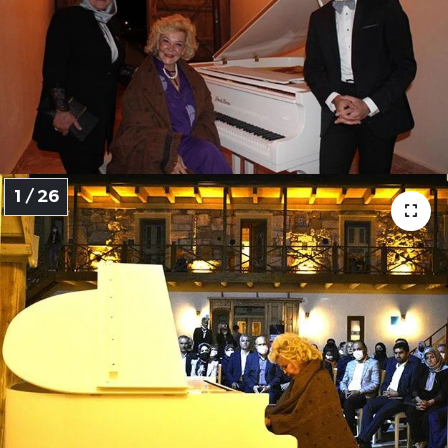
1 / 26