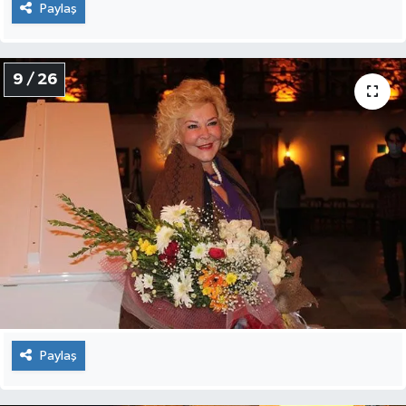
Paylaş
9 / 26
Paylaş