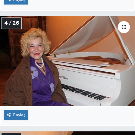
4 / 26
Paylaş