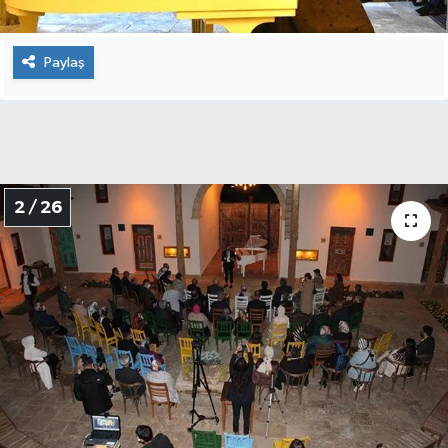
Paylaş
2 / 26