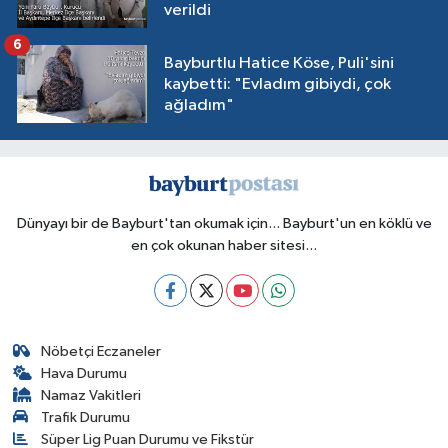
verildi
6
Bayburtlu Hatice Köse, Puli'sini
kaybetti: "Evladım gibiydi, çok
ağladım"
Dünyayı bir de Bayburt'tan okumak için... Bayburt'un en köklü ve
en çok okunan haber sitesi...
Nöbetçi Eczaneler
Hava Durumu
Namaz Vakitleri
Trafik Durumu
Süper Lig Puan Durumu ve Fikstür