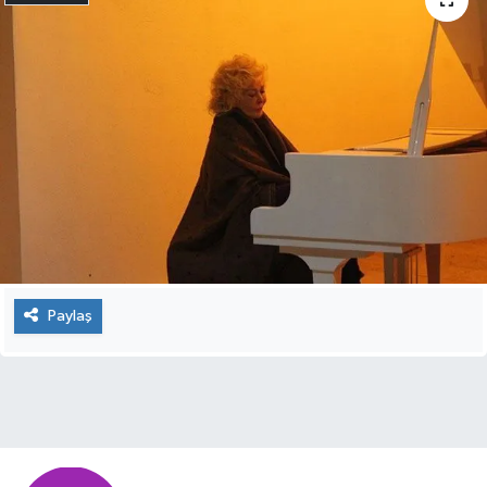
Paylaş