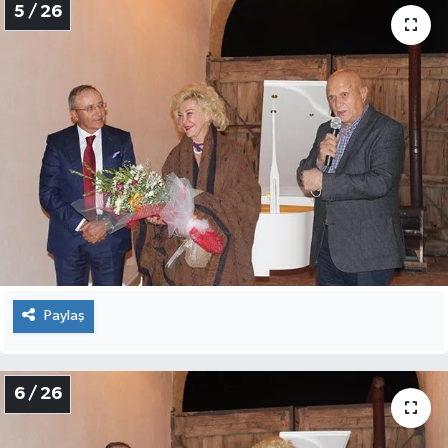
5 / 26
Paylaş
6 / 26