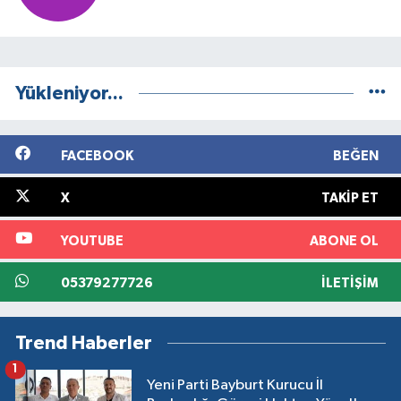
Yükleniyor...
FACEBOOK
BEĞEN
X
TAKIP ET
YOUTUBE
ABONE OL
05379277726
İLETIŞIM
Trend Haberler
1
Yeni Parti Bayburt Kurucu İl