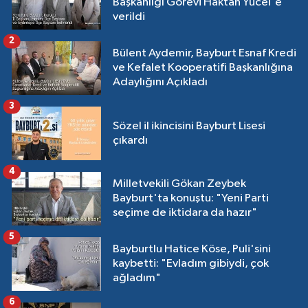
Başkanlığı Görevi Haktan Yücel'e
verildi
2
Bülent Aydemir, Bayburt Esnaf Kredi
ve Kefalet Kooperatifi Başkanlığına
Adaylığını Açıkladı
3
Sözel il ikincisini Bayburt Lisesi
çıkardı
4
Milletvekili Gökan Zeybek
Bayburt'ta konuştu: "Yeni Parti
seçime de iktidara da hazır"
5
Bayburtlu Hatice Köse, Puli'sini
kaybetti: "Evladım gibiydi, çok
ağladım"
6