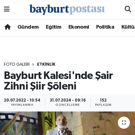
Nöbetçi Eczaneler
Gündem
Eğitim
Ekonomi
Politika
Kültü
Hava Durumu
Namaz Vakitleri
FOTO GALERI
ETKINLIK
Trafik Durumu
Bayburt Kalesi'nde Şair
Zihni Şiir Şöleni
Süper Lig Puan Durumu ve Fikstür
Tüm Manşetler
20.07.2022 - 10:54
31.07.2024 - 09:16
152
YAYINLANMA
GÜNCELLEME
PAYLAŞIM
Son Dakika Haberleri
Haber Arşivi