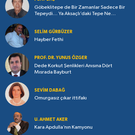
Göbeklitepe de Bir Zamanlar Sadece Bir
Tepeydi… Ya Aksaçlı’daki Tepe Ne
Saklıyor?
SELIM GÜRBÜZER
Hayber Fethi
PROF. DR. YUNUS ÖZGER
Dede Korkut Şenlikleri Anısına Dört
Mısrada Bayburt
SEVIM DABAĞ
Omurgasız çıkar ittifakı
U. AHMET AKER
Kara Apdulla’nın Kamyonu