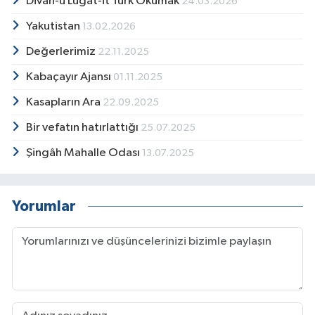
Divan-u Lügat-it Türk Okumak
24.03.2026
Yakutistan
13.02.2026
Değerlerimiz
22.11.2025
Kabaçayır Ajansı
01.11.2025
Kasapların Ara
22.09.2025
Bir vefatın hatırlattığı
25.07.2025
Şingâh Mahalle Odası
13.07.2025
Yorumlar