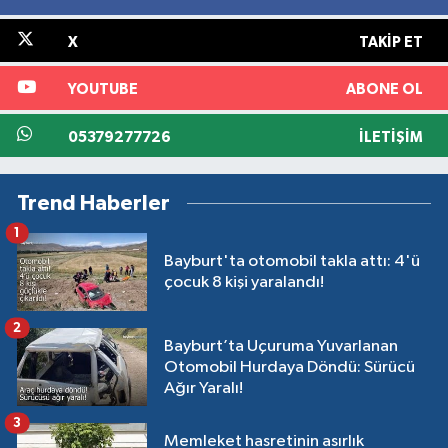
X
TAKIP ET
YOUTUBE
ABONE OL
05379277726
İLETIŞIM
Trend Haberler
1
Bayburt'ta otomobil takla attı: 4'ü
çocuk 8 kişi yaralandı!
2
Bayburt’ta Uçuruma Yuvarlanan
Otomobil Hurdaya Döndü: Sürücü
Ağır Yaralı!
3
Memleket hasretinin asırlık