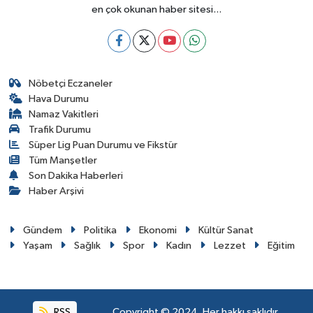
en çok okunan haber sitesi...
Nöbetçi Eczaneler
Hava Durumu
Namaz Vakitleri
Trafik Durumu
Süper Lig Puan Durumu ve Fikstür
Tüm Manşetler
Son Dakika Haberleri
Haber Arşivi
Gündem
Politika
Ekonomi
Kültür Sanat
Yaşam
Sağlık
Spor
Kadın
Lezzet
Eğitim
RSS
Copyright © 2024. Her hakkı saklıdır.