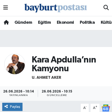
Nöbetçi Eczaneler
Gündem
Eğitim
Ekonomi
Politika
Kültü
Hava Durumu
Namaz Vakitleri
Trafik Durumu
Kara Apdulla’nın
Kamyonu
Süper Lig Puan Durumu ve Fikstür
U. AHMET AKER
Tüm Manşetler
26.06.2026 - 10:14
26.06.2026 - 10:15
Son Dakika Haberleri
YAYINLANMA
GÜNCELLEME
Paylaş
-
+
A
A
Haber Arşivi