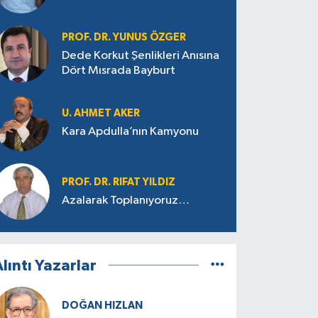
PROF. DR. YUNUS ÖZGER
Dede Korkut Şenlikleri Anısına
Dört Mısrada Bayburt
U. AHMET AKER
Kara Apdulla’nın Kamyonu
PROF. DR. RIFAT YILDIZ
Azalarak Toplanıyoruz…
lıntı Yazarlar
DOĞAN HIZLAN