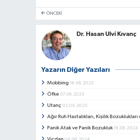
ÖNCEKI
Dr. Hasan Ulvi Kıvanç
Yazarın Diğer Yazıları
Mobbing
16.08.2025
Öfke
07.08.2025
Utanç
02.04.2025
Ağır Ruh Hastalıkları, Kişilik Bozukluklar
Panik Atak ve Panik Bozukluk
16.08.2024
Vicdan
04.06.2024