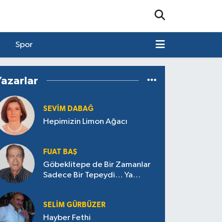
Spor
Yazarlar
SEVIM DABAĞ
Hepimizin Limon Ağacı
FUAT BAŞ
Göbeklitepe de Bir Zamanlar
Sadece Bir Tepeydi… Ya
Aksaçlı’daki Tepe Ne Saklıyor?
SELIM GÜRBÜZER
Hayber Fethi