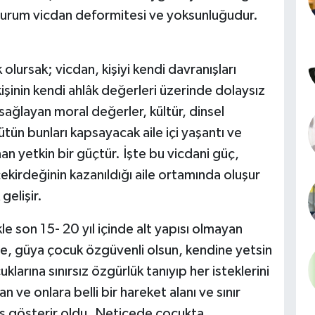
 durum vicdan deformitesi ve yoksunluğudur.
lursak; vicdan, kişiyi kendi davranışları
işinin kendi ahlâk değerleri üzerinde dolaysız
ağlayan moral değerler, kültür, dinsel
ün bunları kapsayacak aile içi yaşantı ve
n yetkin bir güçtür. İşte bu vicdani güç,
kirdeğinin kazanıldığı aile ortamında oluşur
gelişir.
le son 15- 20 yıl içinde alt yapısı olmayan
, güya çocuk özgüvenli olsun, kendine yetsin
klarına sınırsız özgürlük tanıyıp her isteklerini
n ve onlara belli bir hareket alanı ve sınır
ş gösterir oldu. Neticede çocukta