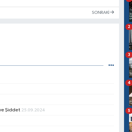
SONRAKI
2
3
4
ı ve Şiddet
25.09.2024
5