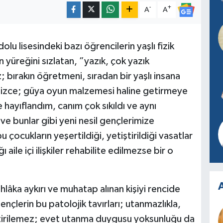
-
+
A
A
lu lisesindeki bazı öğrencilerin yaşlı fizik
 yüreğini sızlatan, ”yazık, çok yazık
; bırakın öğretmeni, sıradan bir yaşlı insana
sizce; güya oyun malzemesi haline getirmeye
hayıflandım, canım çok sıkıldı ve aynı
e bunlar gibi yeni nesil gençlerimize
u çocukların yeşertildiği, yetiştirildiği vasatlar
 aile içi ilişkiler rehabilite edilmezse bir o
A
ahlâka aykırı ve muhatap alınan kişiyi rencide
lerin bu patolojik tavırları; utanmazlıkla,
irilemez; evet utanma duygusu yoksunluğu da