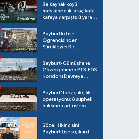
Balkaynak köyü
mevkiinde iki araç kafa
kafaya çarpıştı: 8 yaralı
var!
Bayburtlu Lise
Öğrencisinden
Sürükleyici Bir
Maceraya Çağrı:
"Dalgaların Ardındaki"
Bayburt-Gümüşhane
Güzergahında PTS-EDS
Koridoru Devreye
Giriyor!
Bayburt’ta kaçakçılık
operasyonu: 8 şüpheli
hakkında adli işlem
başlatıldı
Sözel il ikincisini
Bayburt Lisesi çıkardı