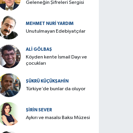
Geleneğin Şifreleri Sergisi
MEHMET NURI YARDIM
​Unutulmayan Edebiyatçılar
ALI GÖLBAŞ
Köyden kente İsmail Dayı ve
çocukları
ŞÜKRÜ KÜÇÜKŞAHIN
Türkiye’de bunlar da oluyor
ŞIRIN SEVER
Aykırı ve masalsı Baksı Müzesi