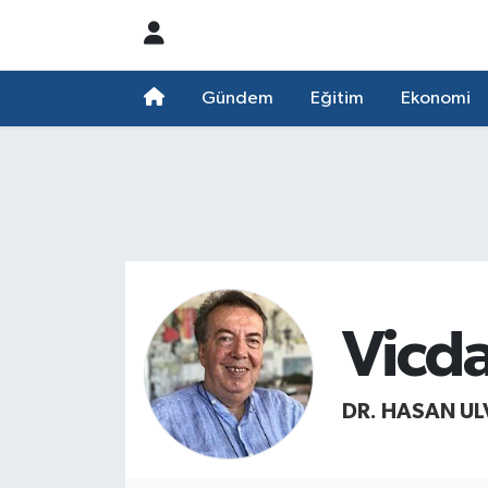
Nöbetçi Eczaneler
Gündem
Eğitim
Ekonomi
Hava Durumu
Namaz Vakitleri
Trafik Durumu
Süper Lig Puan Durumu ve Fikstür
Vicd
Tüm Manşetler
DR. HASAN UL
Son Dakika Haberleri
Haber Arşivi