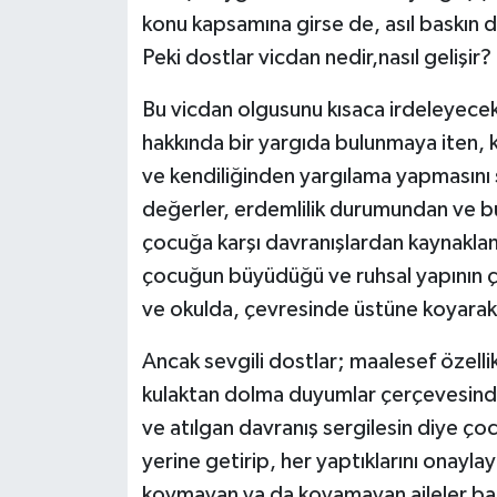
konu kapsamına girse de, asıl baskın
Peki dostlar vicdan nedir,nasıl gelişir?
Bu vicdan olgusunu kısaca irdeleyecek o
hakkında bir yargıda bulunmaya iten, k
ve kendiliğinden yargılama yapmasını s
değerler, erdemlilik durumundan ve büt
çocuğa karşı davranışlardan kaynaklana
çocuğun büyüdüğü ve ruhsal yapının çe
ve okulda, çevresinde üstüne koyarak 
Ancak sevgili dostlar; maalesef özellik
kulaktan dolma duyumlar çerçevesinde
ve atılgan davranış sergilesin diye çocu
yerine getirip, her yaptıklarını onaylaya
koymayan ya da koyamayan aileler ba