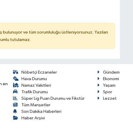
ş bulunuyor ve tüm sorumluluğu üstleniyorsunuz. Yazılan
rumlu tutulamaz.
Nöbetçi Eczaneler
Gündem
Hava Durumu
Ekonomi
n en
Namaz Vakitleri
Yaşam
Trafik Durumu
Spor
Süper Lig Puan Durumu ve Fikstür
Lezzet
Tüm Manşetler
Son Dakika Haberleri
Haber Arşivi