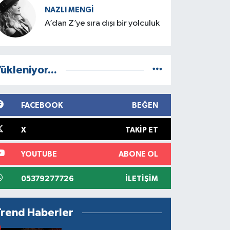
NAZLI MENGI
A’dan Z’ye sıra dışı bir yolculuk
ükleniyor...
FACEBOOK
BEĞEN
X
TAKIP ET
YOUTUBE
ABONE OL
05379277726
İLETIŞIM
Trend Haberler