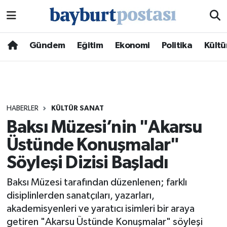
Nöbetçi Eczaneler
Gündem
Eğitim
Ekonomi
Politika
Kültü
Hava Durumu
Namaz Vakitleri
HABERLER
KÜLTÜR SANAT
Trafik Durumu
Baksı Müzesi’nin "Akarsu
Üstünde Konuşmalar"
Süper Lig Puan Durumu ve Fikstür
Söyleşi Dizisi Başladı
Tüm Manşetler
Baksı Müzesi tarafından düzenlenen; farklı
Son Dakika Haberleri
disiplinlerden sanatçıları, yazarları,
akademisyenleri ve yaratıcı isimleri bir araya
Haber Arşivi
getiren "Akarsu Üstünde Konuşmalar" söyleşi