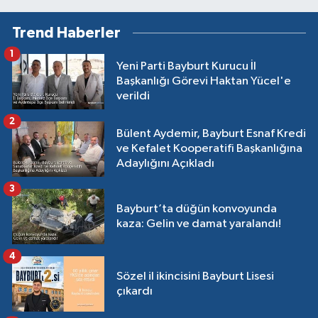
Trend Haberler
1
Yeni Parti Bayburt Kurucu İl
Başkanlığı Görevi Haktan Yücel'e
verildi
2
Bülent Aydemir, Bayburt Esnaf Kredi
ve Kefalet Kooperatifi Başkanlığına
Adaylığını Açıkladı
3
Bayburt’ta düğün konvoyunda
kaza: Gelin ve damat yaralandı!
4
Sözel il ikincisini Bayburt Lisesi
çıkardı