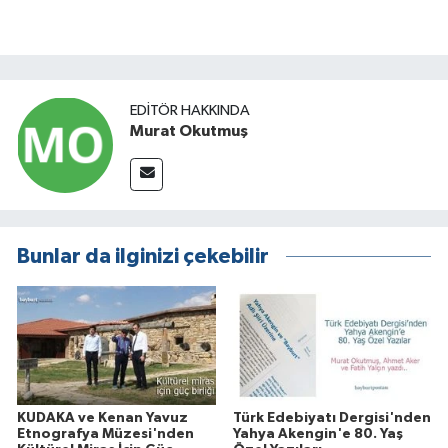
EDITÖR HAKKINDA
Murat Okutmuş
Bunlar da ilginizi çekebilir
KUDAKA ve Kenan Yavuz
Türk Edebiyatı Dergisi'nden
Etnografya Müzesi'nden
Yahya Akengin'e 80. Yaş