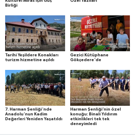
Kültürel Miras İçin Güç
Özel Yazıları
Birliği
Tarihi Yeşildere Konakları
Gezici Kütüphane
turizm hizmetine açıldı
Gökçedere'de
7. Harman Şenliği'nde
Harman Şenliği’nin özel
Anadolu'nun Kadim
konuğu: Binali Yıldırım
Değerleri Yeniden Yaşatıldı
etkinlikleri tek tek
deneyimledi