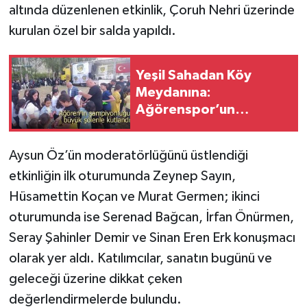
altında düzenlenen etkinlik, Çoruh Nehri üzerinde
kurulan özel bir salda yapıldı.
Yeşil Sahadan Köy
Meydanına:
Ağörenspor’un
Şampiyonluğu Şenlikle
Kutlandı
Aysun Öz’ün moderatörlüğünü üstlendiği
etkinliğin ilk oturumunda Zeynep Sayın,
Hüsamettin Koçan ve Murat Germen; ikinci
oturumunda ise Serenad Bağcan, İrfan Önürmen,
Seray Şahinler Demir ve Sinan Eren Erk konuşmacı
olarak yer aldı. Katılımcılar, sanatın bugünü ve
geleceği üzerine dikkat çeken
değerlendirmelerde bulundu.