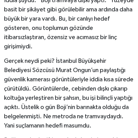
İddia şuydu: “Boji tramvaya dışkı yaptı.” Yüzeyde
basit bir şikâyet gibi görülebilir ama ardında daha
büyük bir yara vardı. Bu, bir canlıyı hedef
gösteren, onu toplumun gözünde
itibarsızlaştıran, özensiz ve acımasız bir linç
girişimiydi.
Gerçek neydi peki? İstanbul Büyükşehir
Belediyesi Sözcüsü Murat Ongun’un paylaştığı
güvenlik kamerası görüntüleriyle iddia kısa sürede
çürütüldü. Görüntülerde, cebinden dışkı çıkarıp
koltuğa yerleştiren bir şahsın, bu işi bilinçli yaptığı
açıktı. Üstelik o gün Boji’nin barınakta olduğu da
belgelenmişti. Ne metroda ne tramvaydaydı.
Yani suçlamanın hedefi masumdu.