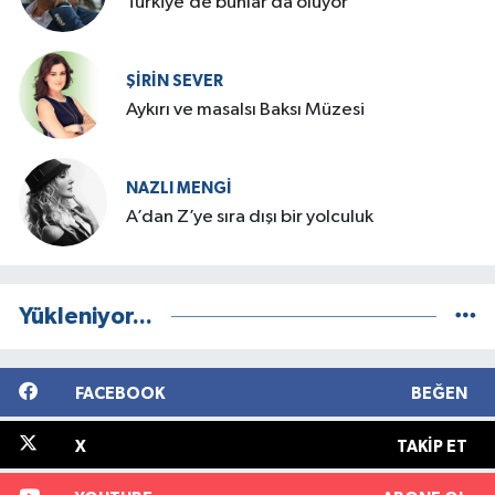
Türkiye’de bunlar da oluyor
ŞIRIN SEVER
Aykırı ve masalsı Baksı Müzesi
NAZLI MENGI
A’dan Z’ye sıra dışı bir yolculuk
Yükleniyor...
FACEBOOK
BEĞEN
X
TAKIP ET