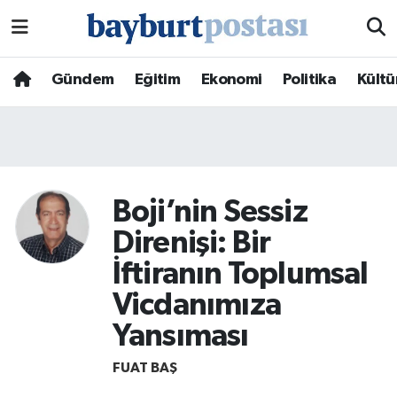
Nöbetçi Eczaneler
Gündem
Eğitim
Ekonomi
Politika
Kültü
Hava Durumu
Namaz Vakitleri
Trafik Durumu
Boji’nin Sessiz
Direnişi: Bir
Süper Lig Puan Durumu ve Fikstür
İftiranın Toplumsal
Tüm Manşetler
Vicdanımıza
Yansıması
Son Dakika Haberleri
FUAT BAŞ
Haber Arşivi