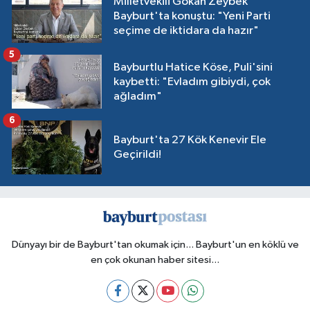
Milletvekili Gökan Zeybek
Bayburt'ta konuştu: "Yeni Parti
seçime de iktidara da hazır"
5
Bayburtlu Hatice Köse, Puli'sini
kaybetti: "Evladım gibiydi, çok
ağladım"
6
Bayburt'ta 27 Kök Kenevir Ele
Geçirildi!
Dünyayı bir de Bayburt'tan okumak için... Bayburt'un en köklü ve
en çok okunan haber sitesi...