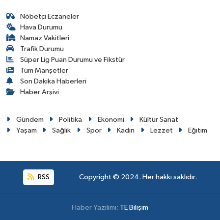
Nöbetçi Eczaneler
Hava Durumu
Namaz Vakitleri
Trafik Durumu
Süper Lig Puan Durumu ve Fikstür
Tüm Manşetler
Son Dakika Haberleri
Haber Arşivi
Gündem
Politika
Ekonomi
Kültür Sanat
Yaşam
Sağlık
Spor
Kadın
Lezzet
Eğitim
RSS
Copyright © 2024. Her hakkı saklıdır.
Haber Yazılımı:
TE Bilişim