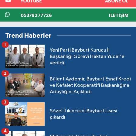
YOUTUBE
ABONE OL
05379277726
İLETIŞIM
Trend Haberler
1
Yeni Parti Bayburt Kurucu İl
Başkanlığı Görevi Haktan Yücel'e
verildi
2
Bülent Aydemir, Bayburt Esnaf Kredi
ve Kefalet Kooperatifi Başkanlığına
Adaylığını Açıkladı
3
Sözel il ikincisini Bayburt Lisesi
çıkardı
4