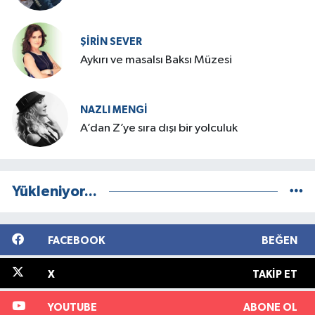
ŞIRIN SEVER
Aykırı ve masalsı Baksı Müzesi
NAZLI MENGI
A’dan Z’ye sıra dışı bir yolculuk
Yükleniyor...
FACEBOOK
BEĞEN
X
TAKIP ET
YOUTUBE
ABONE OL