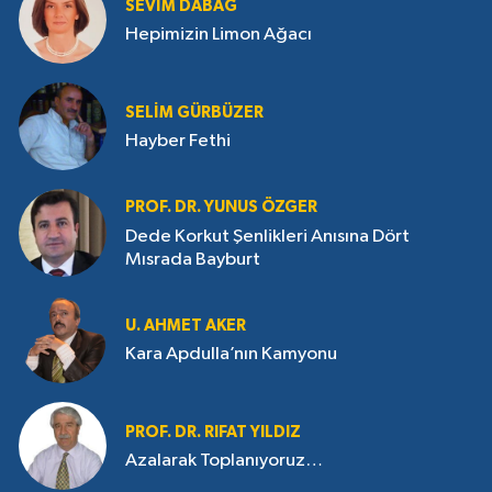
SEVIM DABAĞ
Hepimizin Limon Ağacı
SELIM GÜRBÜZER
Hayber Fethi
PROF. DR. YUNUS ÖZGER
Dede Korkut Şenlikleri Anısına Dört
Mısrada Bayburt
U. AHMET AKER
Kara Apdulla’nın Kamyonu
PROF. DR. RIFAT YILDIZ
Azalarak Toplanıyoruz…