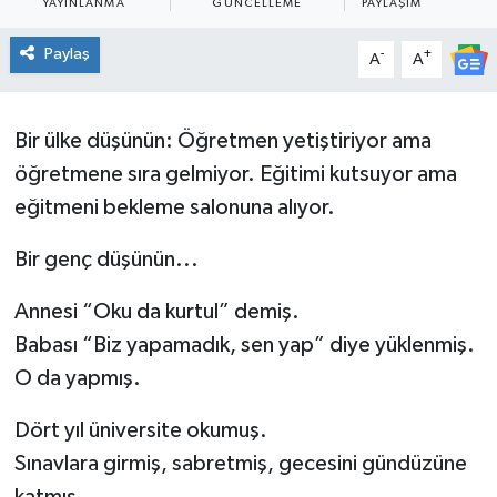
YAYINLANMA
GÜNCELLEME
PAYLAŞIM
Paylaş
-
+
A
A
Bir ülke düşünün: Öğretmen yetiştiriyor ama
öğretmene sıra gelmiyor. Eğitimi kutsuyor ama
eğitmeni bekleme salonuna alıyor.
Bir genç düşünün...
Annesi “Oku da kurtul” demiş.
Babası “Biz yapamadık, sen yap” diye yüklenmiş.
O da yapmış.
Dört yıl üniversite okumuş.
Sınavlara girmiş, sabretmiş, gecesini gündüzüne