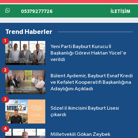
05379277726
İLETIŞIM
Trend Haberler
1
Yeni Parti Bayburt Kurucu İl
Başkanlığı Görevi Haktan Yücel'e
verildi
2
Bülent Aydemir, Bayburt Esnaf Kredi
ve Kefalet Kooperatifi Başkanlığına
Adaylığını Açıkladı
3
Sözel il ikincisini Bayburt Lisesi
çıkardı
4
Milletvekili Gökan Zeybek