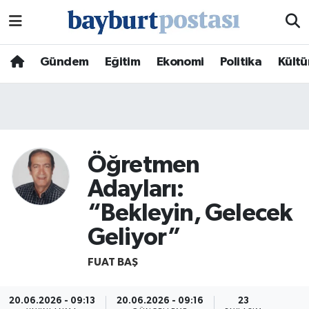
Nöbetçi Eczaneler
Gündem
Eğitim
Ekonomi
Politika
Kültü
Hava Durumu
Namaz Vakitleri
Trafik Durumu
Öğretmen
Adayları:
Süper Lig Puan Durumu ve Fikstür
“Bekleyin, Gelecek
Tüm Manşetler
Geliyor”
FUAT BAŞ
Son Dakika Haberleri
Haber Arşivi
20.06.2026 - 09:13
20.06.2026 - 09:16
23