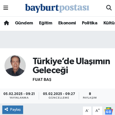
Nöbetçi Eczaneler
Gündem
Eğitim
Ekonomi
Politika
Kültü
Hava Durumu
Namaz Vakitleri
Trafik Durumu
Türkiye’de Ulaşımın
Geleceği
Süper Lig Puan Durumu ve Fikstür
FUAT BAŞ
Tüm Manşetler
05.02.2025 - 09:21
05.02.2025 - 09:27
8
Son Dakika Haberleri
YAYINLANMA
GÜNCELLEME
PAYLAŞIM
Paylaş
-
+
A
A
Haber Arşivi