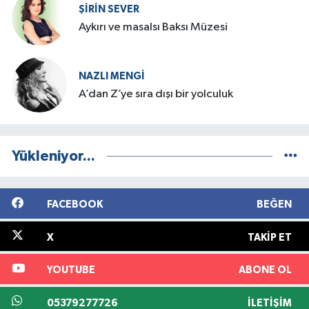
ŞIRIN SEVER
Aykırı ve masalsı Baksı Müzesi
NAZLI MENGI
A’dan Z’ye sıra dışı bir yolculuk
Yükleniyor...
FACEBOOK
BEĞEN
X
TAKIP ET
YOUTUBE
ABONE OL
05379277726
İLETIŞIM