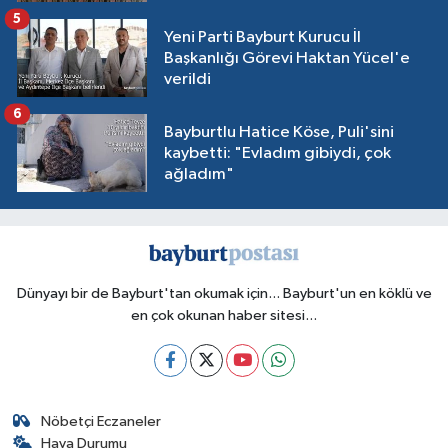
5
Yeni Parti Bayburt Kurucu İl
Başkanlığı Görevi Haktan Yücel'e
verildi
6
Bayburtlu Hatice Köse, Puli'sini
kaybetti: "Evladım gibiydi, çok
ağladım"
Dünyayı bir de Bayburt'tan okumak için... Bayburt'un en köklü ve
en çok okunan haber sitesi...
Nöbetçi Eczaneler
Hava Durumu