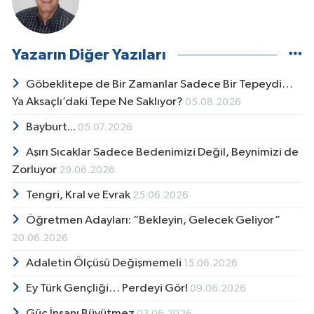
Yazarın Diğer Yazıları
Göbeklitepe de Bir Zamanlar Sadece Bir Tepeydi…
Ya Aksaçlı’daki Tepe Ne Saklıyor?
05.08.2026
Bayburt...
05.07.2026
Aşırı Sıcaklar Sadece Bedenimizi Değil, Beynimizi de
Zorluyor
29.06.2026
Tengri, Kral ve Evrak
25.06.2026
Öğretmen Adayları: “Bekleyin, Gelecek Geliyor”
20.06.2026
Adaletin Ölçüsü Değişmemeli
15.06.2026
Ey Türk Gençliği… Perdeyi Gör!
09.06.2026
Güç İnsanı Büyütmez
03.06.2026