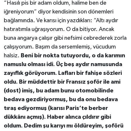
“Hasılı pis bir adam oldum, halime ben de
iğreniyorum” diyor kendisinin son dönemleri
bağlamında. Ve karısı için yazdıkları: “Altı aydır
hatıratımla uğraşıyorum. O da bitiyor. Ancak
buna angarya çalışır gibi nefsimi cebrederek zorla
çalışıyorum. Başım da sersemlemiş, vücudum
halsiz.
Beni bir nokta tutuyordu, o da karımın
namuslu olması idi. Üç beş aydır namusunda
zayıflık görüyorum. Lafları bir fahişe sözleri
oldu. Bir müddettir bir Fransız şoför ile ami
(dost) imiş, bu adam bunu otomobilinde
bedava gezdiriyormuş, bu da onu bedava
tıraş ediyormuş (karısı Paris’te berber
dükkânı açmış). Haber alınca çıldırır gibi
oldum. Dedim şu karıyı mı öldüreyim, şoförü