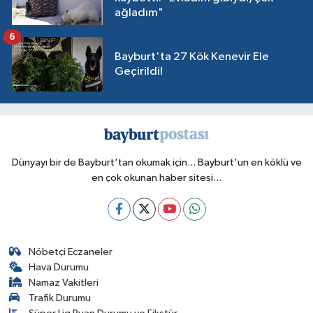
ağladım"
6
Bayburt'ta 27 Kök Kenevir Ele
Geçirildi!
Dünyayı bir de Bayburt'tan okumak için... Bayburt'un en köklü ve
en çok okunan haber sitesi...
Nöbetçi Eczaneler
Hava Durumu
Namaz Vakitleri
Trafik Durumu