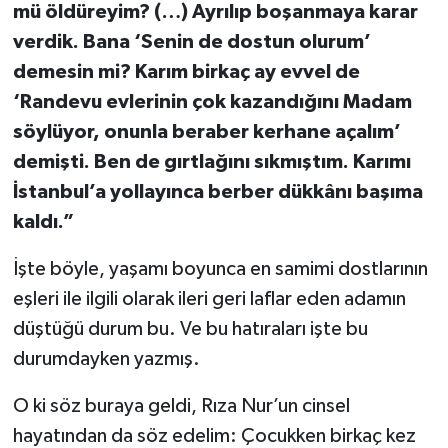
mü öldüreyim? (…) Ayrılıp boşanmaya karar
verdik. Bana ‘Senin de dostun olurum’
demesin mi? Karım birkaç ay evvel de
‘Randevu evlerinin çok kazandığını Madam
söylüyor, onunla beraber kerhane açalım’
demişti. Ben de gırtlağını sıkmıştım. Karımı
İstanbul’a yollayınca berber dükkânı başıma
kaldı.”
İşte böyle, yaşamı boyunca en samimi dostlarının
eşleri ile ilgili olarak ileri geri laflar eden adamın
düştüğü durum bu. Ve bu hatıraları işte bu
durumdayken yazmış.
O ki söz buraya geldi, Rıza Nur’un cinsel
hayatından da söz edelim: Çocukken birkaç kez