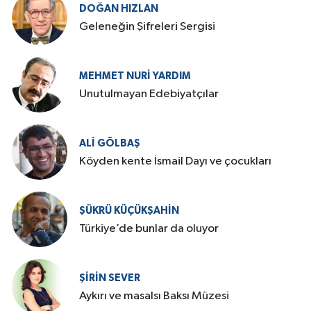
DOĞAN HIZLAN
Geleneğin Şifreleri Sergisi
MEHMET NURI YARDIM
​Unutulmayan Edebiyatçılar
ALI GÖLBAŞ
Köyden kente İsmail Dayı ve çocukları
ŞÜKRÜ KÜÇÜKŞAHIN
Türkiye’de bunlar da oluyor
ŞIRIN SEVER
Aykırı ve masalsı Baksı Müzesi