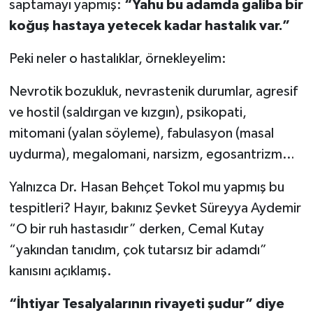
saptamayı yapmış:
“Yahu bu adamda galiba bir
koğuş hastaya yetecek kadar hastalık var.”
Peki neler o hastalıklar, örnekleyelim:
Nevrotik bozukluk, nevrastenik durumlar, agresif
ve hostil (saldırgan ve kızgın), psikopati,
mitomani (yalan söyleme), fabulasyon (masal
uydurma), megalomani, narsizm, egosantrizm…
Yalnızca Dr. Hasan Behçet Tokol mu yapmış bu
tespitleri? Hayır, bakınız Şevket Süreyya Aydemir
“O bir ruh hastasıdır” derken, Cemal Kutay
“yakından tanıdım, çok tutarsız bir adamdı”
kanısını açıklamış.
“İhtiyar Tesalyalarının rivayeti şudur” diye