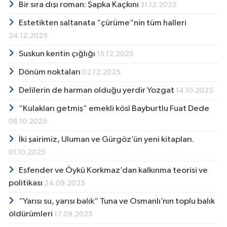
Bir sıra dışı roman: Şapka Kaçkını
31.12.2025
Estetikten saltanata “çürüme”nin tüm halleri
24.12.2025
Suskun kentin çığlığı
15.12.2025
Dönüm noktaları
02.12.2025
Delilerin de harman olduğu yerdir Yozgat
14.10.2025
“Kulakları getmiş” emekli kösî Bayburtlu Fuat Dede
08.10.2025
İki şairimiz, Uluman ve Gürgöz’ün yeni kitapları.
01.10.2025
Esfender ve Öykü Korkmaz’dan kalkınma teorisi ve
politikası
24.09.2025
“Yarısı su, yarısı balık” Tuna ve Osmanlı’nın toplu balık
öldürümleri
17.09.2025