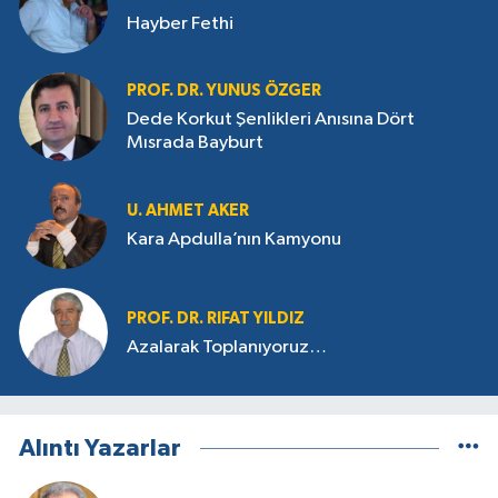
Hayber Fethi
PROF. DR. YUNUS ÖZGER
Dede Korkut Şenlikleri Anısına Dört
Mısrada Bayburt
U. AHMET AKER
Kara Apdulla’nın Kamyonu
PROF. DR. RIFAT YILDIZ
Azalarak Toplanıyoruz…
Alıntı Yazarlar