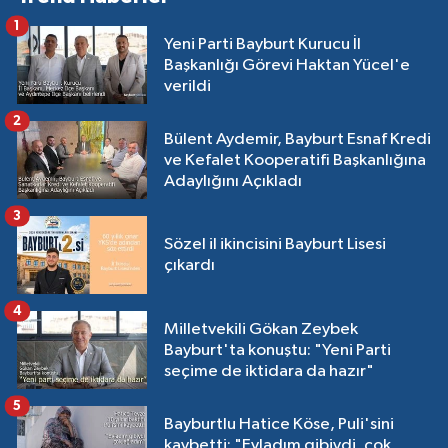
1
Yeni Parti Bayburt Kurucu İl
Başkanlığı Görevi Haktan Yücel'e
verildi
2
Bülent Aydemir, Bayburt Esnaf Kredi
ve Kefalet Kooperatifi Başkanlığına
Adaylığını Açıkladı
3
Sözel il ikincisini Bayburt Lisesi
çıkardı
4
Milletvekili Gökan Zeybek
Bayburt'ta konuştu: "Yeni Parti
seçime de iktidara da hazır"
5
Bayburtlu Hatice Köse, Puli'sini
kaybetti: "Evladım gibiydi, çok