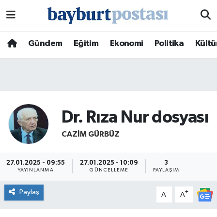
Nöbetçi Eczaneler
Gündem
Eğitim
Ekonomi
Politika
Kültü
Hava Durumu
Namaz Vakitleri
Trafik Durumu
Dr. Rıza Nur dosyası
CAZIM GÜRBÜZ
Süper Lig Puan Durumu ve Fikstür
Tüm Manşetler
27.01.2025 - 09:55
27.01.2025 - 10:09
3
YAYINLANMA
GÜNCELLEME
PAYLAŞIM
Son Dakika Haberleri
Paylaş
-
+
A
A
Haber Arşivi