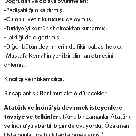
Doğrudan ve dolaylı övünmeleri:
-Padişahlığı o kaldırmış.
-Cumhuriyetin kurucusu da oymuş.
-Türkiye’yi komünist olmaktan kurtarmış.
-Laikliği de o getirmiş.
-Diğer bütün devrimlerin de fikir babası hep o.
-Mustafa Kemal’in yeni bir din ilan etmesini
önlemiş.
Kinciliği ve intikamcılığı.
Bir saplantısı: Beni mutlaka öldürecekler.
Atatürk ve İnönü’yü devirmek isteyenlere
tavsiye ve telkinleri.
(Ama bir zamanlar Atatürk
ve İnönü’yü abartılı biçimde övüyordu. Özakman
Usta bunları da bu kitapta örneklemiş.)