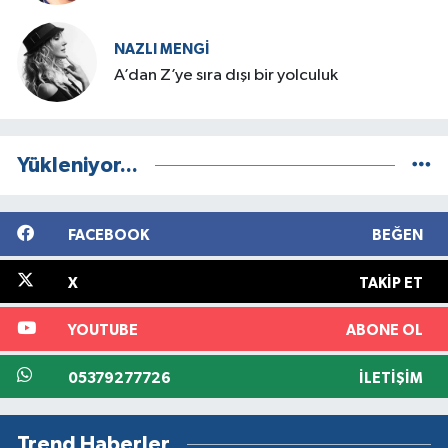
NAZLI MENGI
A’dan Z’ye sıra dışı bir yolculuk
Yükleniyor...
FACEBOOK
BEĞEN
X
TAKIP ET
YOUTUBE
ABONE OL
05379277726
İLETIŞIM
Trend Haberler