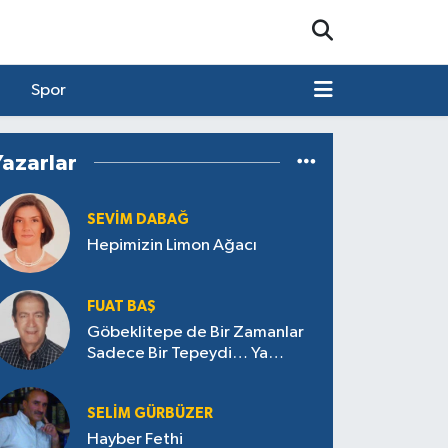
Spor
Yazarlar
SEVIM DABAĞ
Hepimizin Limon Ağacı
FUAT BAŞ
Göbeklitepe de Bir Zamanlar
Sadece Bir Tepeydi… Ya
Aksaçlı’daki Tepe Ne Saklıyor?
SELIM GÜRBÜZER
Hayber Fethi