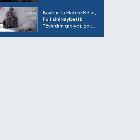
verildi
Bayburtlu Hatice Köse,
Puli'sini kaybetti:
"Evladım gibiydi, çok
ağladım"