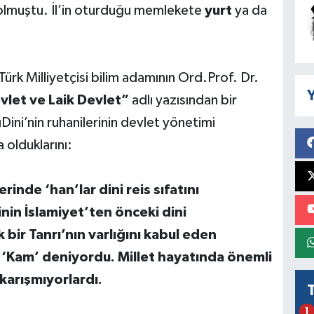
p olmuştu. İl’in oturduğu memlekete
yurt
ya da
ü Türk Milliyetçisi bilim adamının Ord.Prof. Dr.
Y
vlet ve Laik Devlet”
adlı yazısından bir
ini’nin ruhanilerinin devlet yönetimi
olduklarını:
inde ‘han’lar dini reis sıfatını
nin İslamiyet’ten önceki dini
bir Tanrı’nın varlığını kabul eden
e ‘Kam’ deniyordu. Millet hayatında önemli
 karışmıyorlardı.
1