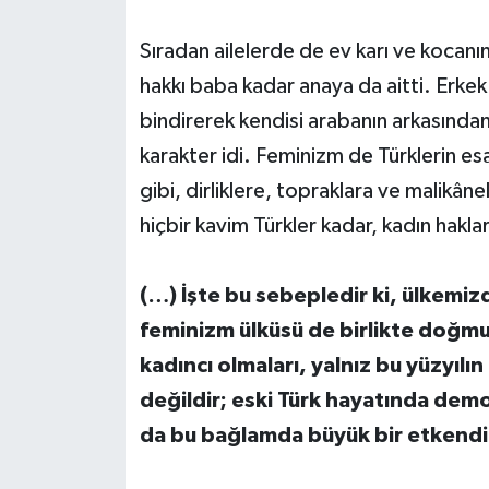
Sıradan ailelerde de ev karı ve kocan
hakkı baba kadar anaya da aitti. Erkek
bindirerek kendisi arabanın arkasından
karakter idi. Feminizm de Türklerin esasl
gibi, dirliklere, topraklara ve malikâne
hiçbir kavim Türkler kadar, kadın hakl
(…) İşte bu sebepledir ki, ülkemi
feminizm ülküsü de birlikte doğmu
kadıncı olmaları, yalnız bu yüzyılı
değildir; eski Türk hayatında demok
da bu bağlamda büyük bir etkendi