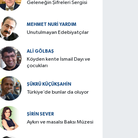
Geleneğin Şifreleri Sergisi
MEHMET NURI YARDIM
​Unutulmayan Edebiyatçılar
ALI GÖLBAŞ
Köyden kente İsmail Dayı ve
çocukları
ŞÜKRÜ KÜÇÜKŞAHIN
Türkiye’de bunlar da oluyor
ŞIRIN SEVER
Aykırı ve masalsı Baksı Müzesi