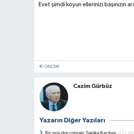
Evet şimdi koyun ellerinizi başınızın 
ÖNCEKI
Cazim Gürbüz
Yazarın Diğer Yazıları
Bir sıra dışı roman: Şapka Kaçkını
31.12.2