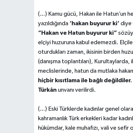
(…) Kamu gücü, Hakan ile Hatun’un her i
yazıldığında
‘hakan buyurur ki‘
diye 
“Hakan ve Hatun buyurur ki”
sözüyl
elçiyi huzuruna kabul edemezdi. Elçi
oturdukları zaman, ikisinin birden huz
(danışma toplantıları), Kurultaylarda, 
meclislerinde, hatun da mutlaka haka
hiçbir kısıtlama ile bağlı değildiler.
Türkân
unvanı verilirdi.
(…) Eski Türklerde kadınlar genel olara
kahramanlık Türk erkekleri kadar kadı
hükümdar, kale muhafızı, vali ve sefir ol