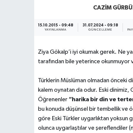
CAZIM GÜRBÜ
15.10.2015 - 09:48
31.07.2024 - 09:18
YAYINLANMA
GÜNCELLEME
PA
Ziya Gökalp’i iyi okumak gerek. Ne yaz
tarafından bile yeterince okunmuyor v
Türklerin Müslüman olmadan önceki di
kalem oynatan da odur. Eski dinimiz, G
Öğrenenler
“harika bir din ve terte
bu konuda düşünsel bir tembellik ve ön
göre Eski Türkler uygarlıktan yoksun 
olunca uygarlaştılar ve şereflendiler 