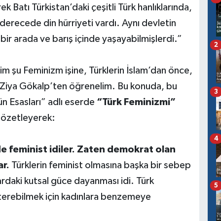
Batı Türkistan’daki çeşitli Türk hanlıklarında,
derecede din hürriyeti vardı. Aynı devletin
 bir arada ve barış içinde yaşayabilmişlerdi.”
2
im şu Feminizm işine, Türklerin İslam’dan önce,
ını Ziya Gökalp’ten öğrenelim. Bu konuda, bu
3
ün Esasları” adlı eserde
“Türk Feminizmi”
m özetleyerek:
4
 feminist idiler. Zaten demokrat olan
ar.
Türklerin feminist olmasına başka bir sebep
rdaki kutsal güce dayanması idi. Türk
5
sterebilmek için kadınlara benzemeye