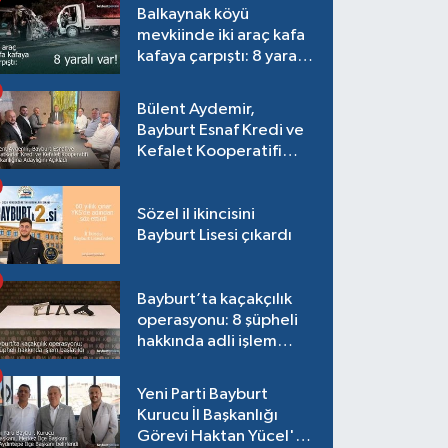
Balkaynak köyü
mevkiinde iki araç kafa
kafaya çarpıştı: 8 yaralı
var!
Bülent Aydemir,
Bayburt Esnaf Kredi ve
Kefalet Kooperatifi
Başkanlığına Adaylığını
Açıkladı
Sözel il ikincisini
Bayburt Lisesi çıkardı
Bayburt’ta kaçakçılık
operasyonu: 8 şüpheli
hakkında adli işlem
başlatıldı
Yeni Parti Bayburt
Kurucu İl Başkanlığı
Görevi Haktan Yücel'e