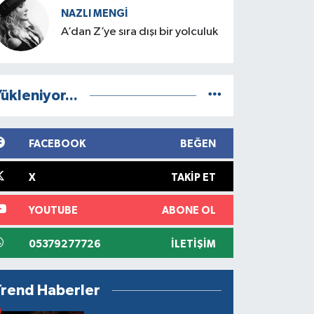
NAZLI MENGI
A’dan Z’ye sıra dışı bir yolculuk
ükleniyor...
FACEBOOK
BEĞEN
X
TAKIP ET
YOUTUBE
ABONE OL
05379277726
İLETIŞIM
Trend Haberler