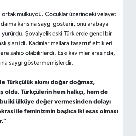
ın ortak mülküydü. Çocuklar üzerindeki velayet
 daima karısına saygı gösterir, onu arabaya
 yürürdü. Şövalyelik eski Türklerde genel bir
ı şiarı idi. Kadınlar mallara tasarruf ettikleri
lere sahip olabilirlerdi. Eski kavimler arasında,
arına saygı göstermemişlerdir.
zde Türkçülük akımı doğar doğmaz,
ş oldu. Türkçülerin hem halkçı, hem de
n bu iki ülküye değer vermesinden dolayı
rasi ile feminizmin başlıca iki esas olması
r.”