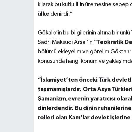
kılarak bu kutlu İl’in üremesine sebe
ülke
denirdi.”
Gökalp’in bu bilgilerinin altına bir ünl
Sadri Maksudi Arsal’ın
“Teokratik De
bölümü ekleyelim ve görelim GöktanrıD
konusunda hangi konum ve yaklaşımda 
“İslamiyet’ten önceki Türk devletler
taşımamışlardır. Orta Asya Türkleri
Şamanizm,evrenin yaratıcısı olarak 
dinlerdendir. Bu dinin ruhanilerin
rolleri olan Kam’lar devlet işlerine