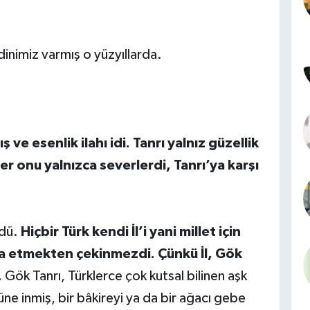
 dinimiz varmış o yüzyıllarda.
ş ve esenlik ilahı idi. Tanrı yalnız güzellik
rkler onu yalnızca severlerdi, Tanrı’ya karşı
ydü.
Hiçbir Türk kendi İl’i yani millet için
eda etmekten çekinmezdi. Çünkü İl, Gök
.
Gök Tanrı, Türklerce çok kutsal bilinen aşk
ne inmiş, bir bâkireyi ya da bir ağacı gebe