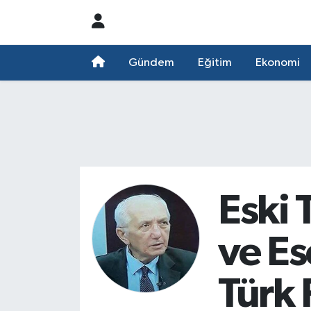
Nöbetçi Eczaneler
Gündem
Eğitim
Ekonomi
Hava Durumu
Namaz Vakitleri
Trafik Durumu
Süper Lig Puan Durumu ve Fikstür
Eski 
Tüm Manşetler
ve Es
Son Dakika Haberleri
Türk
Haber Arşivi