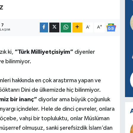
Z
7
-
+
A
A
YLAŞIM
ık ki,
“Türk Milliyetçisiyim”
diyenler
e bilinmiyor.
nleri hakkında en çok araştırma yapan ve
öktanrı Dini de ülkemizde hiç bilinmiyor.
miz bir inanç”
diyorlar ama büyük çoğunluk
yargı içindeler. Hele de dinci çevreler, onlara
A
göçebe, vahşi bir topluluktu, onlar Müslüman
(müşerref olmuşuz, sanki şerefsizdik İslam’dan