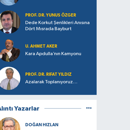
PROF. DR. YUNUS ÖZGER
Dede Korkut Şenlikleri Anısına
Dört Mısrada Bayburt
U. AHMET AKER
Kara Apdulla’nın Kamyonu
PROF. DR. RIFAT YILDIZ
Azalarak Toplanıyoruz…
lıntı Yazarlar
DOĞAN HIZLAN