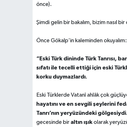
önce).
Şimdi gelin bir bakalım, bizim nasıl bir
Önce Gökalp’in kaleminden okuyalım:
“Eski Türk dininde Türk Tanrısı, barı
sıfatı ile tecelli ettiği için eski Tü
korku duymazlardı.
Eski Türklerde Vatanî ahlâk çok güçlü
hayatını ve en sevgili şeylerini f
Tanrı’nın yeryüzündeki gölgesiydi
gecesinde bir
altın ışık
olarak yeryüzü