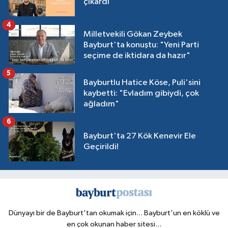
çıkardı
4
Milletvekili Gökan Zeybek
Bayburt'ta konuştu: "Yeni Parti
seçime de iktidara da hazır"
5
Bayburtlu Hatice Köse, Puli'sini
kaybetti: "Evladım gibiydi, çok
ağladım"
6
Bayburt'ta 27 Kök Kenevir Ele
Geçirildi!
Dünyayı bir de Bayburt'tan okumak için... Bayburt'un en köklü ve
en çok okunan haber sitesi...