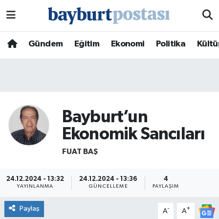
Nöbetçi Eczaneler
Gündem
Eğitim
Ekonomi
Politika
Kültü
Hava Durumu
Namaz Vakitleri
Trafik Durumu
Bayburt’un
Ekonomik Sancıları
Süper Lig Puan Durumu ve Fikstür
FUAT BAŞ
Tüm Manşetler
24.12.2024 - 13:32
24.12.2024 - 13:36
4
Son Dakika Haberleri
YAYINLANMA
GÜNCELLEME
PAYLAŞIM
Paylaş
-
+
A
A
Haber Arşivi