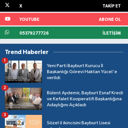
X
TAKIP ET
YOUTUBE
ABONE OL
05379277726
İLETIŞIM
Trend Haberler
1
Yeni Parti Bayburt Kurucu İl
Başkanlığı Görevi Haktan Yücel'e
verildi
2
Bülent Aydemir, Bayburt Esnaf Kredi
ve Kefalet Kooperatifi Başkanlığına
Adaylığını Açıkladı
3
Sözel il ikincisini Bayburt Lisesi