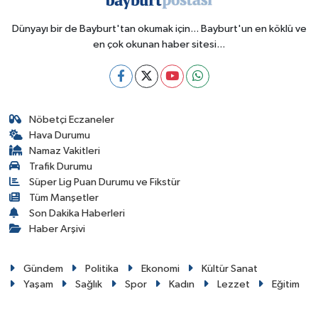
Dünyayı bir de Bayburt'tan okumak için... Bayburt'un en köklü ve
en çok okunan haber sitesi...
Nöbetçi Eczaneler
Hava Durumu
Namaz Vakitleri
Trafik Durumu
Süper Lig Puan Durumu ve Fikstür
Tüm Manşetler
Son Dakika Haberleri
Haber Arşivi
Gündem
Politika
Ekonomi
Kültür Sanat
Yaşam
Sağlık
Spor
Kadın
Lezzet
Eğitim