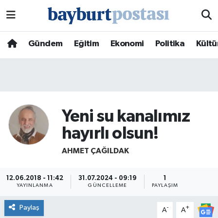
Nöbetçi Eczaneler
Gündem
Eğitim
Ekonomi
Politika
Kültü
Hava Durumu
Namaz Vakitleri
Trafik Durumu
Yeni su kanalımız
hayırlı olsun!
Süper Lig Puan Durumu ve Fikstür
AHMET ÇAĞILDAK
Tüm Manşetler
12.06.2018 - 11:42
31.07.2024 - 09:19
1
Son Dakika Haberleri
YAYINLANMA
GÜNCELLEME
PAYLAŞIM
Paylaş
-
+
A
A
Haber Arşivi