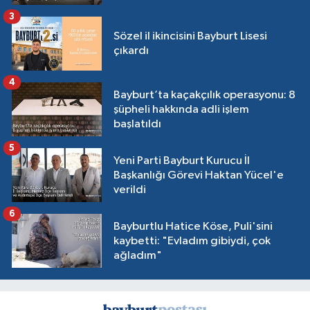
3
Sözel il ikincisini Bayburt Lisesi
çıkardı
4
Bayburt’ta kaçakçılık operasyonu: 8
şüpheli hakkında adli işlem
başlatıldı
5
Yeni Parti Bayburt Kurucu İl
Başkanlığı Görevi Haktan Yücel'e
verildi
6
Bayburtlu Hatice Köse, Puli'sini
kaybetti: "Evladım gibiydi, çok
ağladım"