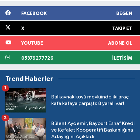
FACEBOOK
BEĞEN
X
TAKIP ET
YOUTUBE
ABONE OL
05379277726
İLETIŞIM
Trend Haberler
1
Balkaynak köyü mevkiinde iki araç
kafa kafaya çarpıştı: 8 yaralı var!
2
Bülent Aydemir, Bayburt Esnaf Kredi
ve Kefalet Kooperatifi Başkanlığına
Adaylığını Açıkladı