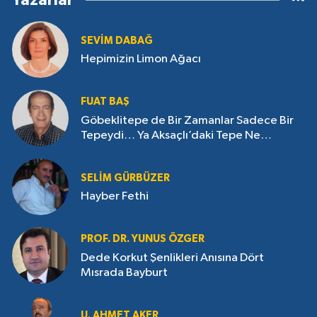
Yazarlar
SEVIM DABAĞ
Hepimizin Limon Ağacı
FUAT BAŞ
Göbeklitepe de Bir Zamanlar Sadece Bir
Tepeydi… Ya Aksaçlı’daki Tepe Ne
Saklıyor?
SELIM GÜRBÜZER
Hayber Fethi
PROF. DR. YUNUS ÖZGER
Dede Korkut Şenlikleri Anısına Dört
Mısrada Bayburt
U. AHMET AKER