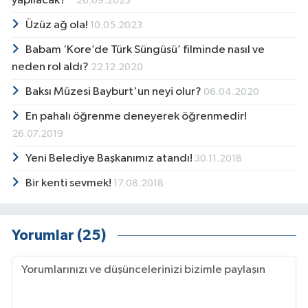
yapılacak?
26.09.2023
Üzüz ağ ola!
10.05.2023
Babam ‘Kore’de Türk Süngüsü’ filminde nasıl ve
neden rol aldı?
22.12.2020
Baksı Müzesi Bayburt'un neyi olur?
06.04.2020
En pahalı öğrenme deneyerek öğrenmedir!
26.07.2019
Yeni Belediye Başkanımız atandı!
30.11.2018
Bir kenti sevmek!
17.08.2018
Yorumlar (25)