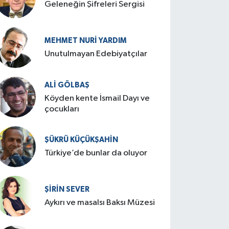
Geleneğin Şifreleri Sergisi
MEHMET NURI YARDIM
​Unutulmayan Edebiyatçılar
ALI GÖLBAŞ
Köyden kente İsmail Dayı ve
çocukları
ŞÜKRÜ KÜÇÜKŞAHIN
Türkiye’de bunlar da oluyor
ŞIRIN SEVER
Aykırı ve masalsı Baksı Müzesi