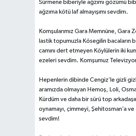
Sürmene biberiyle ağzımı gözümü biber
ağzıma kötü laf almayışımı sevdim.
Komşularımız Gara Memnüne, Gara Zö
lastik topumuzla Kösegilin bacaların
camını dert etmeyen Köylülerin iki kum
ezeleri sevdim. Komşumuz Televizyon
Hepenlerin dibinde Cengiz’le gizli gizl
aramızda olmayan Hemoş, Loli, Osman
Kürdüm ve daha bir sürü top arkadaşı
oynamayı, çimmeyi, Şehitosman’a ve K
sevdim!