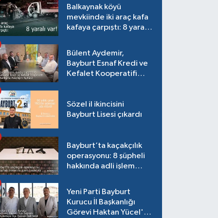
Balkaynak köyü
mevkiinde iki araç kafa
kafaya çarpıştı: 8 yaralı
var!
Bülent Aydemir,
Bayburt Esnaf Kredi ve
Kefalet Kooperatifi
Başkanlığına Adaylığını
Açıkladı
Sözel il ikincisini
Bayburt Lisesi çıkardı
Bayburt’ta kaçakçılık
operasyonu: 8 şüpheli
hakkında adli işlem
başlatıldı
Yeni Parti Bayburt
Kurucu İl Başkanlığı
Görevi Haktan Yücel'e