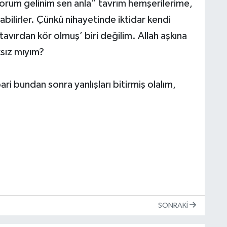
yorum gelinim sen anla” tavrım hemşerilerime,
abilirler. Çünkü nihayetinde iktidar kendi
avırdan kör olmuş’ biri değilim. Allah aşkına
ksız mıyım?
ari bundan sonra yanlışları bitirmiş olalım,
SONRAKI