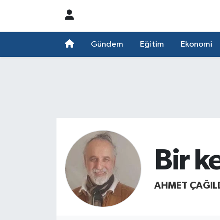
Nöbetçi Eczaneler
Gündem
Eğitim
Ekonomi
Hava Durumu
Namaz Vakitleri
Trafik Durumu
Süper Lig Puan Durumu ve Fikstür
Bir k
Tüm Manşetler
AHMET ÇAĞIL
Son Dakika Haberleri
Haber Arşivi