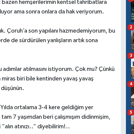
zen hemşerilerimin kentsel tahribatlara
oluyor ama sonra onlara da hak veriyorum.
2
artık. Çoruh’a son yapılanı hazmedemiyorum, bu
e de sürdürülen yanlışların artık sona
3
ru adımlar atılmasını istiyorum. Çok mu? Çünkü
miras biri bile kentinden yavaş yavaş
4
i düşünün.
 Yılda ortalama 3-4 kere geldiğim yer
5
tam 7 yaşımdan beri çalışmışım didinmişim,
 “alın atınızı..” diyebilirim!..