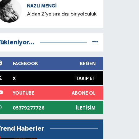
NAZLI MENGI
A’dan Z’ye sıra dışı bir yolculuk
ükleniyor...
FACEBOOK
BEĞEN
X
TAKIP ET
YOUTUBE
ABONE OL
05379277726
İLETIŞIM
Trend Haberler