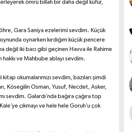
leyerek ömrü billah bir daha değil küfür,
hre, Gara Saniya ezelerimi sevdim. Küçük
 boynunda oynarken kırdığım küçük pencere
a değil iki bacı gibi geçinen Havva ile Rahime
 hakkı ve Mahbube ablayı sevdim.
i kitap okumalarımızı sevdim, bazıları şimdi
, Kösegilin Osman, Yusuf, Necdet, Asker,
mı sevdim. Galardı’nda bağıra çağıra top
ale’ye çıkmayı ve hele hele Goruh’u çok