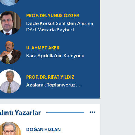
PROF. DR. YUNUS ÖZGER
Dede Korkut Şenlikleri Anısına
Dört Mısrada Bayburt
U. AHMET AKER
Kara Apdulla’nın Kamyonu
PROF. DR. RIFAT YILDIZ
Azalarak Toplanıyoruz…
lıntı Yazarlar
DOĞAN HIZLAN