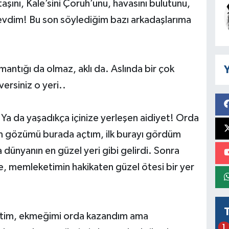
taşını, Kale’sini Çoruh’unu, havasını bulutunu,
 sevdim! Bu son söylediğim bazı arkadaşlarıma
mantığı da olmaz, aklı da. Aslında bir çok
Y
ersiniz o yeri..
! Ya da yaşadıkça içinize yerleşen aidiyet! Orda
ım gözümü burada açtım, ilk burayı gördüm
dünyanın en güzel yeri gibi gelirdi. Sonra
e, memleketimin hakikaten güzel ötesi bir yer
ettim, ekmeğimi orda kazandım ama
1