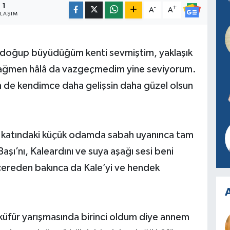
1
-
+
A
A
YLAŞIM
 bu doğup büyüdüğüm kenti sevmiştim, yaklaşık
a rağmen hâlâ da vazgeçmedim yine seviyorum.
n de kendimce daha gelişsin daha güzel olsun
 katındaki küçük odamda sabah uyanınca tam
şı’nı, Kaleardını ve suya aşağı sesi beni
cereden bakınca da Kale’yi ve hendek
A
küfür yarışmasında birinci oldum diye annem