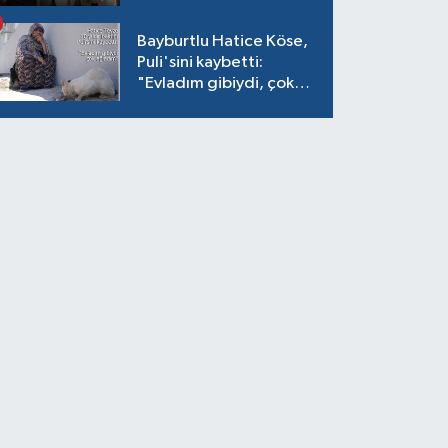
verildi
Bayburtlu Hatice Köse,
Puli'sini kaybetti:
"Evladım gibiydi, çok
ağladım"