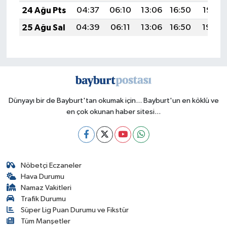
24 Ağu Pts
04:37
06:10
13:06
16:50
19:52
25 Ağu Sal
04:39
06:11
13:06
16:50
19:50
Dünyayı bir de Bayburt'tan okumak için... Bayburt'un en köklü ve
en çok okunan haber sitesi...
Nöbetçi Eczaneler
Hava Durumu
Namaz Vakitleri
Trafik Durumu
Süper Lig Puan Durumu ve Fikstür
Tüm Manşetler