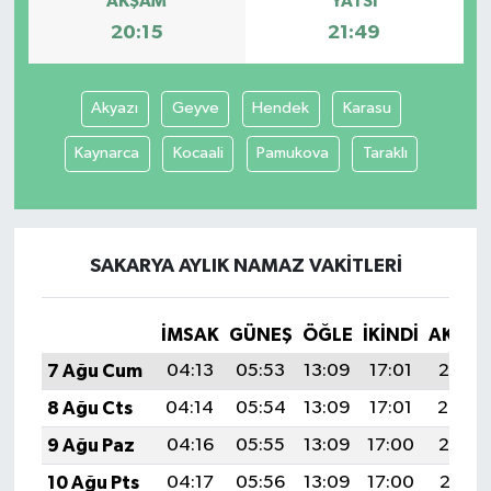
AKŞAM
YATSI
20:15
21:49
Akyazı
Geyve
Hendek
Karasu
Kaynarca
Kocaali
Pamukova
Taraklı
SAKARYA AYLIK NAMAZ VAKITLERI
İMSAK
GÜNEŞ
ÖĞLE
İKINDI
AKŞA
7 Ağu Cum
04:13
05:53
13:09
17:01
20:15
8 Ağu Cts
04:14
05:54
13:09
17:01
20:14
9 Ağu Paz
04:16
05:55
13:09
17:00
20:13
10 Ağu Pts
04:17
05:56
13:09
17:00
20:11