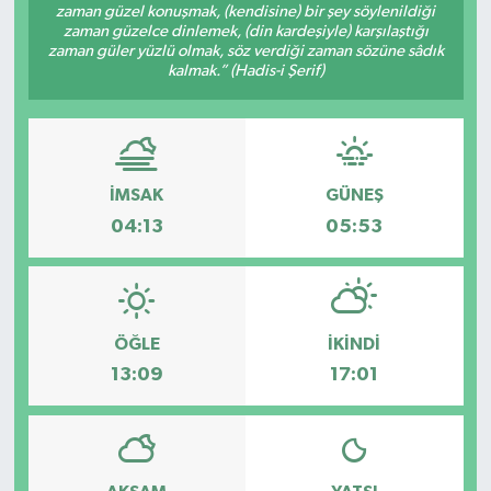
zaman güzel konuşmak, (kendisine) bir şey söylenildiği
zaman güzelce dinlemek, (din kardeşiyle) karşılaştığı
zaman güler yüzlü olmak, söz verdiği zaman sözüne sâdık
kalmak.” (Hadis-i Şerif)
İMSAK
GÜNEŞ
04:13
05:53
ÖĞLE
İKINDI
13:09
17:01