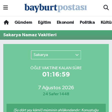
Nöbetçi Eczaneler
Gündem
Eğitim
Ekonomi
Politika
Kültü
Hava Durumu
Sakarya Namaz Vakitleri
Namaz Vakitleri
Sakarya
Trafik Durumu
ÖĞLE VAKTİNE KALAN SÜRE
Süper Lig Puan Durumu ve Fikstür
01:16:59
Tüm Manşetler
7 Ağustos 2026
24 Safer 1448
Son Dakika Haberleri
Haber Arşivi
(Şu dört şey kâmil) müminin ahlâkındandır: Konuştuğu