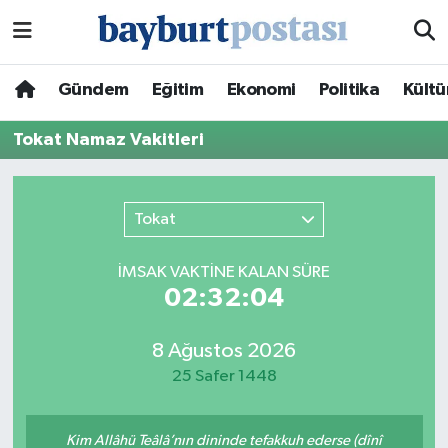
Nöbetçi Eczaneler
Gündem
Eğitim
Ekonomi
Politika
Kültü
Hava Durumu
Tokat Namaz Vakitleri
Namaz Vakitleri
Tokat
Trafik Durumu
İMSAK VAKTİNE KALAN SÜRE
Süper Lig Puan Durumu ve Fikstür
02:32:04
Tüm Manşetler
8 Ağustos 2026
25 Safer 1448
Son Dakika Haberleri
Haber Arşivi
Kim Allâhü Teâlâ’nın dininde tefakkuh ederse (dînî