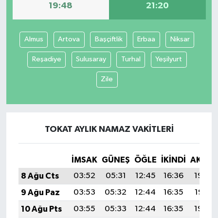
19:48
21:20
Almus
Artova
Başçiftlik
Erbaa
Niksar
Reşadiye
Sulusaray
Turhal
Yeşilyurt
Zile
TOKAT AYLIK NAMAZ VAKITLERI
İMSAK
GÜNEŞ
ÖĞLE
İKINDI
AKŞA
8 Ağu Cts
03:52
05:31
12:45
16:36
19:48
9 Ağu Paz
03:53
05:32
12:44
16:35
19:47
10 Ağu Pts
03:55
05:33
12:44
16:35
19:46