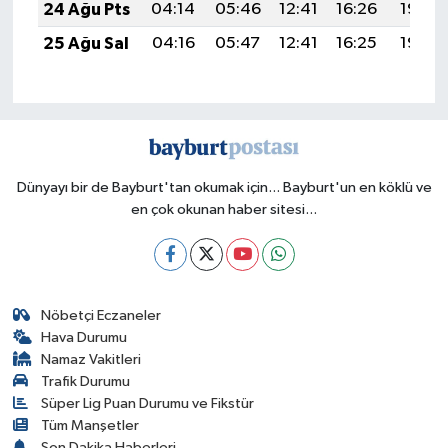
24 Ağu Pts
04:14
05:46
12:41
16:26
19:26
25 Ağu Sal
04:16
05:47
12:41
16:25
19:25
Dünyayı bir de Bayburt'tan okumak için... Bayburt'un en köklü ve
en çok okunan haber sitesi...
Nöbetçi Eczaneler
Hava Durumu
Namaz Vakitleri
Trafik Durumu
Süper Lig Puan Durumu ve Fikstür
Tüm Manşetler
Son Dakika Haberleri