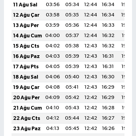
11 Ağu Sal
03:56
05:34
12:44
16:34
19:45
12 Ağu Çar
03:58
05:35
12:44
16:34
19:43
13 Ağu Per
03:59
05:36
12:44
16:33
19:42
14 Ağu Cum
04:00
05:37
12:44
16:32
19:41
15 Ağu Cts
04:02
05:38
12:43
16:32
19:39
16 Ağu Paz
04:03
05:39
12:43
16:31
19:38
17 Ağu Pts
04:05
05:39
12:43
16:31
19:37
18 Ağu Sal
04:06
05:40
12:43
16:30
19:35
19 Ağu Çar
04:08
05:41
12:43
16:29
19:34
20 Ağu Per
04:09
05:42
12:42
16:29
19:32
21 Ağu Cum
04:10
05:43
12:42
16:28
19:31
22 Ağu Cts
04:12
05:44
12:42
16:27
19:29
23 Ağu Paz
04:13
05:45
12:42
16:26
19:28