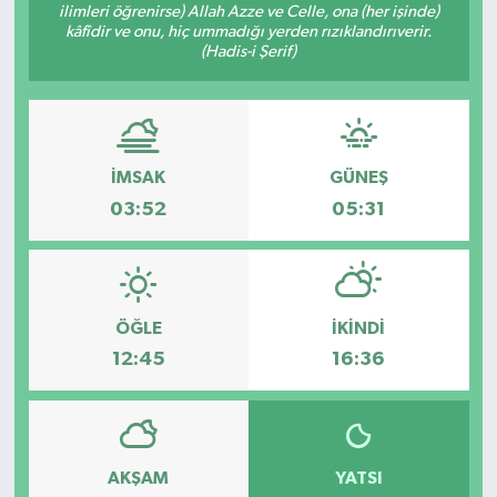
ilimleri öğrenirse) Allah Azze ve Celle, ona (her işinde)
kâfîdir ve onu, hiç ummadığı yerden rızıklandırıverir.
(Hadis-i Şerif)
İMSAK
GÜNEŞ
03:52
05:31
ÖĞLE
İKINDI
12:45
16:36
AKŞAM
YATSI