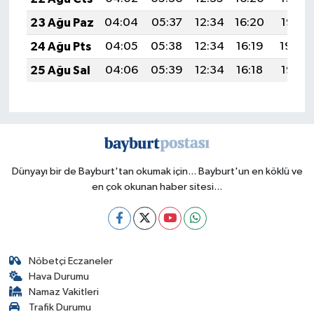
23 Ağu Paz
04:04
05:37
12:34
16:20
19:21
24 Ağu Pts
04:05
05:38
12:34
16:19
19:20
25 Ağu Sal
04:06
05:39
12:34
16:18
19:18
Dünyayı bir de Bayburt'tan okumak için... Bayburt'un en köklü ve
en çok okunan haber sitesi...
Nöbetçi Eczaneler
Hava Durumu
Namaz Vakitleri
Trafik Durumu