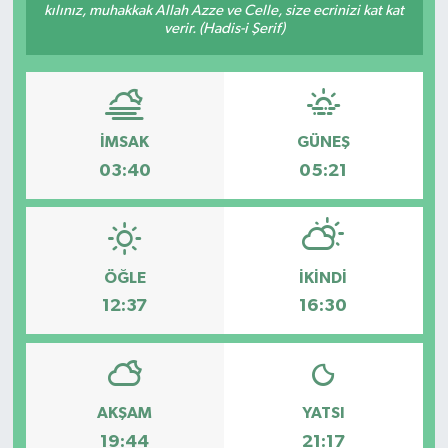
kılınız, muhakkak Allah Azze ve Celle, size ecrinizi kat kat
verir. (Hadis-i Şerif)
İMSAK
GÜNEŞ
03:40
05:21
ÖĞLE
İKINDI
12:37
16:30
AKŞAM
YATSI
19:44
21:17