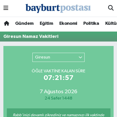
Nöbetçi Eczaneler
Gündem
Eğitim
Ekonomi
Politika
Kültü
Hava Durumu
Giresun Namaz Vakitleri
Namaz Vakitleri
Giresun
Trafik Durumu
ÖĞLE VAKTİNE KALAN SÜRE
Süper Lig Puan Durumu ve Fikstür
07:21:57
Tüm Manşetler
7 Ağustos 2026
24 Safer 1448
Son Dakika Haberleri
Haber Arşivi
Rabb’inizi devamlı zikrediniz ve namazınızı ilk vaktinde