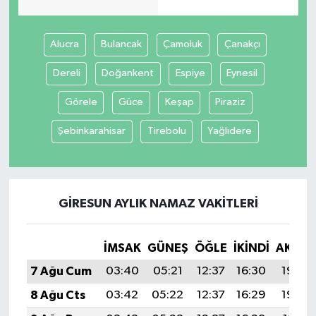
Alucra
Bulancak
Çamoluk
Çanakçı
Dereli
Doğankent
Espiye
Eynesil
Görele
Güce
Keşap
Piraziz
Şebinkarahisar
Tirebolu
Yağlıdere
GIRESUN AYLIK NAMAZ VAKITLERI
İMSAK
GÜNEŞ
ÖĞLE
İKINDI
AKŞA
7 Ağu Cum
03:40
05:21
12:37
16:30
19:44
8 Ağu Cts
03:42
05:22
12:37
16:29
19:42