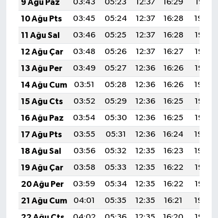
9 Ağu Paz
03:43
05:23
12:37
16:29
19:41
10 Ağu Pts
03:45
05:24
12:37
16:28
19:40
11 Ağu Sal
03:46
05:25
12:37
16:28
19:38
12 Ağu Çar
03:48
05:26
12:37
16:27
19:37
13 Ağu Per
03:49
05:27
12:36
16:26
19:36
14 Ağu Cum
03:51
05:28
12:36
16:26
19:34
15 Ağu Cts
03:52
05:29
12:36
16:25
19:33
16 Ağu Paz
03:54
05:30
12:36
16:25
19:32
17 Ağu Pts
03:55
05:31
12:36
16:24
19:30
18 Ağu Sal
03:56
05:32
12:35
16:23
19:29
19 Ağu Çar
03:58
05:33
12:35
16:22
19:27
20 Ağu Per
03:59
05:34
12:35
16:22
19:26
21 Ağu Cum
04:01
05:35
12:35
16:21
19:24
22 Ağu Cts
04:02
05:36
12:35
16:20
19:23