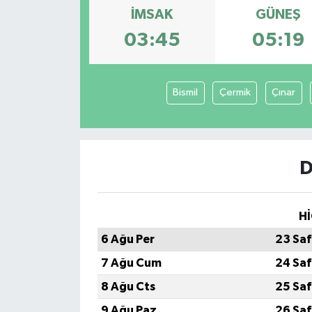
İMSAK
GÜNEŞ
03:45
05:19
Bismil
Çermik
Çınar
D
Hİ
6 Ağu Per
23 Saf
7 Ağu Cum
24 Saf
8 Ağu Cts
25 Saf
9 Ağu Paz
26 Saf