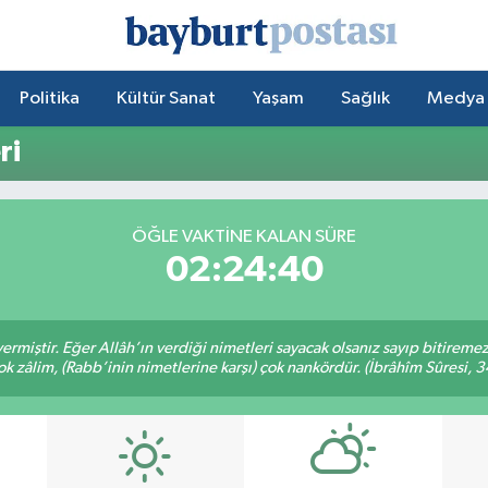
Politika
Kültür Sanat
Yaşam
Sağlık
Medya
ri
ÖĞLE VAKTİNE KALAN SÜRE
02:24:40
ermiştir. Eğer Allâh’ın verdiği nimetleri sayacak olsanız sayıp bitiremez
ok zâlim, (Rabb’inin nimetlerine karşı) çok nankördür. (İbrâhîm Sûresi, 3