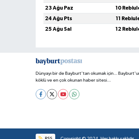
23 Ağu Paz
10 Rebiul
24 Ağu Pts
11 Rebiul
25 Ağu Sal
12 Rebiul
Dünyayı bir de Bayburt'tan okumak için... Bayburt'u
köklü ve en çok okunan haber sitesi...
RSS
Copyright © 2024. Her hakkı saklıdır.