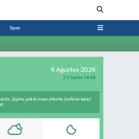
Spor
6 Ağustos 2026
23 Safer 1448
siniz. Şüphe yok ki insan elbette (nefsine karşı)
4)