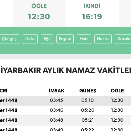
ÖĞLE
İKINDI
12:30
16:19
Çüngüş
Dicle
Eğil
Ergani
Hani
Hazro
Kocak
IYARBAKIR AYLIK NAMAZ VAKITLE
CRİ
İMSAK
GÜNEŞ
ÖĞLE
er 1448
03:45
05:19
12:30
er 1448
03:46
05:20
12:30
er 1448
03:48
05:21
12:30
er 1448
03:49
05:22
12:30