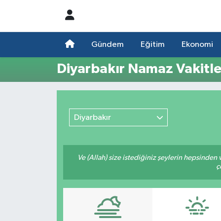
Nöbetçi Eczaneler
Gündem
Eğitim
Ekonomi
Hava Durumu
Diyarbakır Namaz Vakitle
Namaz Vakitleri
Trafik Durumu
Diyarbakır
Süper Lig Puan Durumu ve Fikstür
Ve (Allah) size istediğiniz şeylerin hepsinden v
Tüm Manşetler
ç
Son Dakika Haberleri
Haber Arşivi