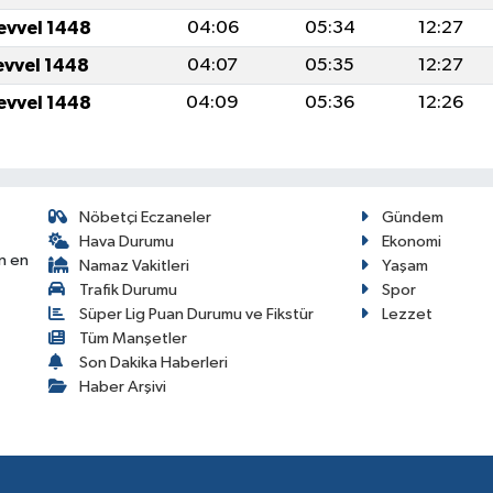
evvel 1448
04:06
05:34
12:27
evvel 1448
04:07
05:35
12:27
evvel 1448
04:09
05:36
12:26
Nöbetçi Eczaneler
Gündem
Hava Durumu
Ekonomi
n en
Namaz Vakitleri
Yaşam
Trafik Durumu
Spor
Süper Lig Puan Durumu ve Fikstür
Lezzet
Tüm Manşetler
Son Dakika Haberleri
Haber Arşivi