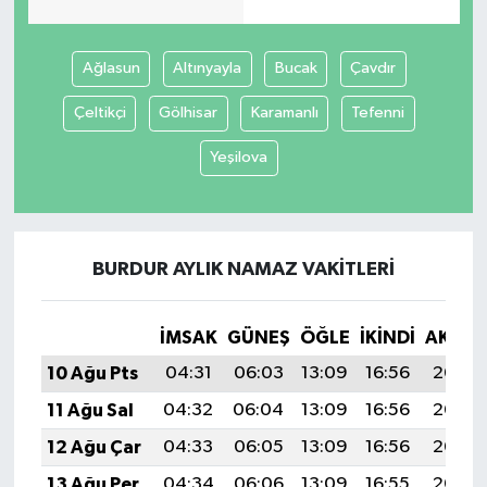
Ağlasun
Altınyayla
Bucak
Çavdır
Çeltikçi
Gölhisar
Karamanlı
Tefenni
Yeşilova
BURDUR AYLIK NAMAZ VAKITLERI
İMSAK
GÜNEŞ
ÖĞLE
İKINDI
AKŞA
10 Ağu Pts
04:31
06:03
13:09
16:56
20:06
11 Ağu Sal
04:32
06:04
13:09
16:56
20:05
12 Ağu Çar
04:33
06:05
13:09
16:56
20:03
13 Ağu Per
04:34
06:06
13:09
16:55
20:02