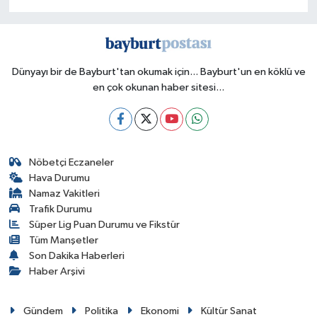
Dünyayı bir de Bayburt'tan okumak için... Bayburt'un en köklü ve
en çok okunan haber sitesi...
Nöbetçi Eczaneler
Hava Durumu
Namaz Vakitleri
Trafik Durumu
Süper Lig Puan Durumu ve Fikstür
Tüm Manşetler
Son Dakika Haberleri
Haber Arşivi
Gündem
Politika
Ekonomi
Kültür Sanat