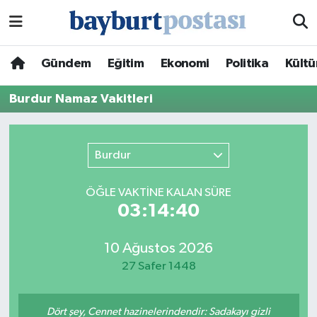
Nöbetçi Eczaneler
Gündem
Eğitim
Ekonomi
Politika
Kültü
Hava Durumu
Burdur Namaz Vakitleri
Namaz Vakitleri
Burdur
Trafik Durumu
ÖĞLE VAKTİNE KALAN SÜRE
Süper Lig Puan Durumu ve Fikstür
03:14:40
Tüm Manşetler
10 Ağustos 2026
27 Safer 1448
Son Dakika Haberleri
Haber Arşivi
Dört şey, Cennet hazinelerindendir: Sadakayı gizli