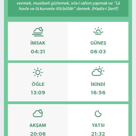
vermek, musibeti gizlemek, sıla-i rahim yapmak ve "Lâ
havle ve lâ kuvvete illâ billâh" demek. (Hadis-i Şerif)
İMSAK
GÜNEŞ
04:31
06:03
ÖĞLE
İKINDI
13:09
16:56
AKŞAM
YATSI
20:06
21:32