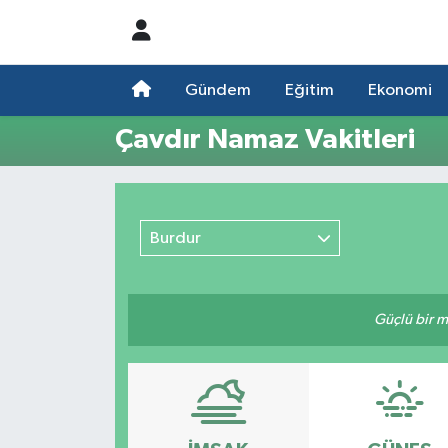
Nöbetçi Eczaneler
Gündem
Eğitim
Ekonomi
Hava Durumu
Çavdır Namaz Vakitleri
Namaz Vakitleri
Trafik Durumu
Burdur
Süper Lig Puan Durumu ve Fikstür
Güçlü bir mü
Tüm Manşetler
Son Dakika Haberleri
Haber Arşivi