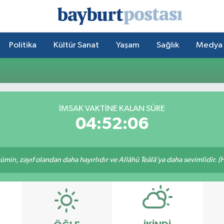
Politika
Kültür Sanat
Yaşam
Sağlık
Medya
İMSAK VAKTİNE KALAN SÜRE
04:52:06
min, zayıf olandan daha hayırlıdır ve Allâhü Teâlâ’ya daha sevimlidir. (H