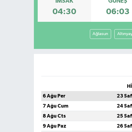
İMSAK
GÜNEŞ
04:30
06:03
Ağlasun
Altınya
H
6 Ağu Per
23 Sa
7 Ağu Cum
24 Sa
8 Ağu Cts
25 Sa
9 Ağu Paz
26 Sa