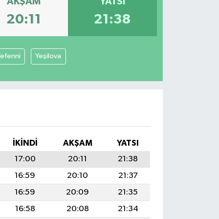
AKŞAM
YATSI
20:11
21:38
efenni
Yeşilova
İKINDI
AKŞAM
YATSI
17:00
20:11
21:38
16:59
20:10
21:37
16:59
20:09
21:35
16:58
20:08
21:34