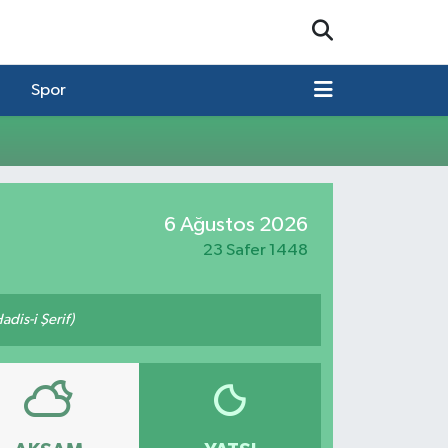
Spor
6 Ağustos 2026
23 Safer 1448
adis-i Şerif)