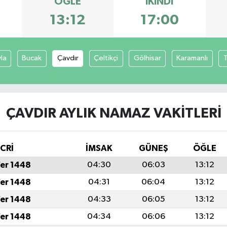
ÖĞLE
İKINDI
13:12
17:00
yla
Bucak
Çavdır
Çeltikçi
Gölhisar
Karamanlı
T
ÇAVDIR AYLIK NAMAZ VAKITLERI
İCRİ
İMSAK
GÜNEŞ
ÖĞLE
fer 1448
04:30
06:03
13:12
fer 1448
04:31
06:04
13:12
fer 1448
04:33
06:05
13:12
fer 1448
04:34
06:06
13:12