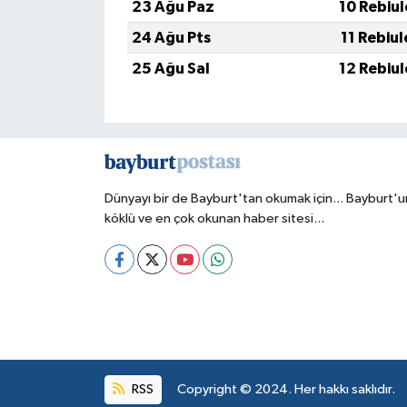
23 Ağu Paz
10 Rebiu
24 Ağu Pts
11 Rebiu
25 Ağu Sal
12 Rebiu
Dünyayı bir de Bayburt'tan okumak için... Bayburt'u
köklü ve en çok okunan haber sitesi...
RSS
Copyright © 2024. Her hakkı saklıdır.