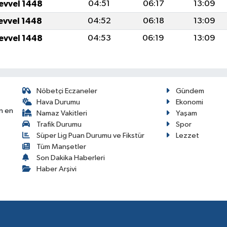
levvel 1448
04:51
06:17
13:09
levvel 1448
04:52
06:18
13:09
levvel 1448
04:53
06:19
13:09
Nöbetçi Eczaneler
Gündem
Hava Durumu
Ekonomi
n en
Namaz Vakitleri
Yaşam
Trafik Durumu
Spor
Süper Lig Puan Durumu ve Fikstür
Lezzet
Tüm Manşetler
Son Dakika Haberleri
Haber Arşivi