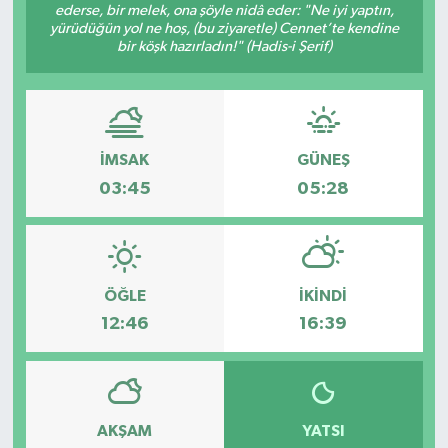
ederse, bir melek, ona şöyle nidâ eder: "Ne iyi yaptın,
yürüdüğün yol ne hoş, (bu ziyaretle) Cennet’te kendine
bir köşk hazırladın!" (Hadis-i Şerif)
İMSAK
GÜNEŞ
03:45
05:28
ÖĞLE
İKINDI
12:46
16:39
AKŞAM
YATSI