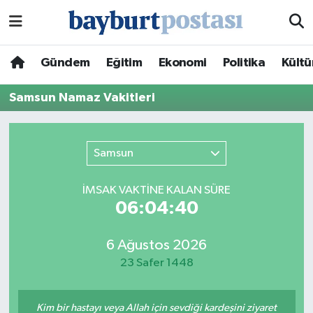
Nöbetçi Eczaneler
Gündem
Eğitim
Ekonomi
Politika
Kültü
Hava Durumu
Samsun Namaz Vakitleri
Namaz Vakitleri
Samsun
Trafik Durumu
İMSAK VAKTİNE KALAN SÜRE
Süper Lig Puan Durumu ve Fikstür
06:04:40
Tüm Manşetler
6 Ağustos 2026
23 Safer 1448
Son Dakika Haberleri
Haber Arşivi
Kim bir hastayı veya Allah için sevdiği kardeşini ziyaret