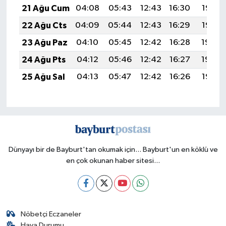
21 Ağu Cum
04:08
05:43
12:43
16:30
19:33
22 Ağu Cts
04:09
05:44
12:43
16:29
19:32
23 Ağu Paz
04:10
05:45
12:42
16:28
19:30
24 Ağu Pts
04:12
05:46
12:42
16:27
19:29
25 Ağu Sal
04:13
05:47
12:42
16:26
19:27
Dünyayı bir de Bayburt'tan okumak için... Bayburt'un en köklü ve
en çok okunan haber sitesi...
Nöbetçi Eczaneler
Hava Durumu