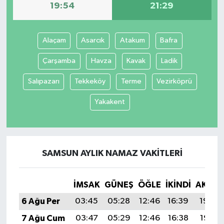
19:54
21:29
Alaçam
Asarcık
Atakum
Bafra
Çarşamba
Havza
Kavak
Ladik
Salıpazarı
Tekkeköy
Terme
Vezirköprü
Yakakent
SAMSUN AYLIK NAMAZ VAKITLERI
İMSAK
GÜNEŞ
ÖĞLE
İKINDI
AKŞA
6 Ağu Per
03:45
05:28
12:46
16:39
19:54
7 Ağu Cum
03:47
05:29
12:46
16:38
19:53