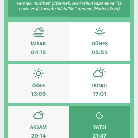
vermek, musibeti gizlemek, sıla-i rahim yapmak ve "Lâ
havle ve lâ kuvvete illâ billâh" demek. (Hadis-i Şerif)
İMSAK
GÜNEŞ
04:15
05:55
ÖĞLE
İKINDI
13:09
17:01
AKŞAM
YATSI
20:14
21:47