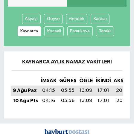
Akyazı
Geyve
Hendek
Karasu
Kaynarca
Kocaali
Pamukova
Taraklı
KAYNARCA AYLIK NAMAZ VAKITLERI
İMSAK
GÜNEŞ
ÖĞLE
İKINDI
AKŞAM
9 Ağu Paz
04:15
05:55
13:09
17:01
20:14
10 Ağu Pts
04:16
05:56
13:09
17:01
20:12