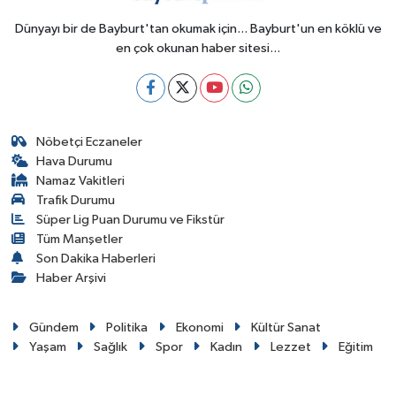
Dünyayı bir de Bayburt'tan okumak için... Bayburt'un en köklü ve
en çok okunan haber sitesi...
Nöbetçi Eczaneler
Hava Durumu
Namaz Vakitleri
Trafik Durumu
Süper Lig Puan Durumu ve Fikstür
Tüm Manşetler
Son Dakika Haberleri
Haber Arşivi
Gündem
Politika
Ekonomi
Kültür Sanat
Yaşam
Sağlık
Spor
Kadın
Lezzet
Eğitim