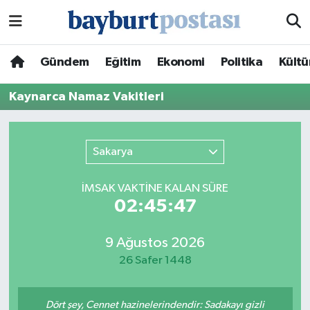
Nöbetçi Eczaneler
Gündem
Eğitim
Ekonomi
Politika
Kültü
Hava Durumu
Kaynarca Namaz Vakitleri
Namaz Vakitleri
Sakarya
Trafik Durumu
İMSAK VAKTİNE KALAN SÜRE
Süper Lig Puan Durumu ve Fikstür
02:45:47
Tüm Manşetler
9 Ağustos 2026
26 Safer 1448
Son Dakika Haberleri
Haber Arşivi
Dört şey, Cennet hazinelerindendir: Sadakayı gizli