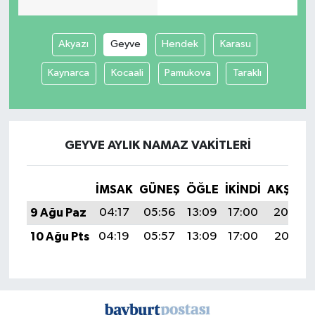
Akyazı
Geyve
Hendek
Karasu
Kaynarca
Kocaali
Pamukova
Taraklı
GEYVE AYLIK NAMAZ VAKITLERI
İMSAK
GÜNEŞ
ÖĞLE
İKINDI
AKŞAM
9 Ağu Paz
04:17
05:56
13:09
17:00
20:13
10 Ağu Pts
04:19
05:57
13:09
17:00
20:11