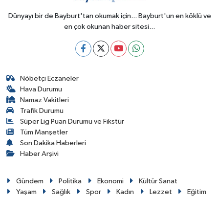
Dünyayı bir de Bayburt'tan okumak için... Bayburt'un en köklü ve
en çok okunan haber sitesi...
Nöbetçi Eczaneler
Hava Durumu
Namaz Vakitleri
Trafik Durumu
Süper Lig Puan Durumu ve Fikstür
Tüm Manşetler
Son Dakika Haberleri
Haber Arşivi
Gündem
Politika
Ekonomi
Kültür Sanat
Yaşam
Sağlık
Spor
Kadın
Lezzet
Eğitim