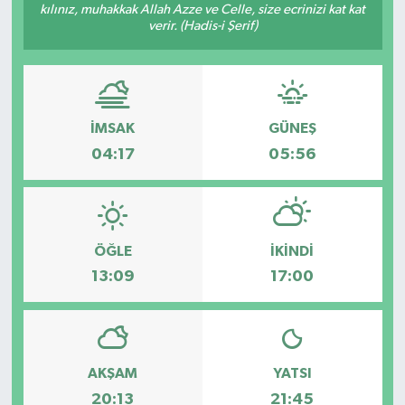
kılınız, muhakkak Allah Azze ve Celle, size ecrinizi kat kat
verir. (Hadis-i Şerif)
İMSAK
GÜNEŞ
04:17
05:56
ÖĞLE
İKINDI
13:09
17:00
AKŞAM
YATSI
20:13
21:45