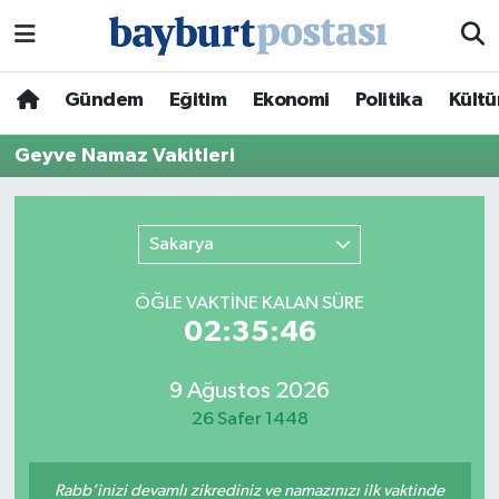
Nöbetçi Eczaneler
Gündem
Eğitim
Ekonomi
Politika
Kültü
Hava Durumu
Geyve Namaz Vakitleri
Namaz Vakitleri
Sakarya
Trafik Durumu
ÖĞLE VAKTİNE KALAN SÜRE
Süper Lig Puan Durumu ve Fikstür
02:35:46
Tüm Manşetler
9 Ağustos 2026
26 Safer 1448
Son Dakika Haberleri
Haber Arşivi
Rabb’inizi devamlı zikrediniz ve namazınızı ilk vaktinde