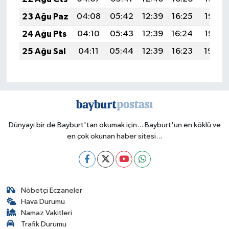
23 Ağu Paz
04:08
05:42
12:39
16:25
19:27
24 Ağu Pts
04:10
05:43
12:39
16:24
19:25
25 Ağu Sal
04:11
05:44
12:39
16:23
19:24
Dünyayı bir de Bayburt'tan okumak için... Bayburt'un en köklü ve
en çok okunan haber sitesi...
Nöbetçi Eczaneler
Hava Durumu
Namaz Vakitleri
Trafik Durumu