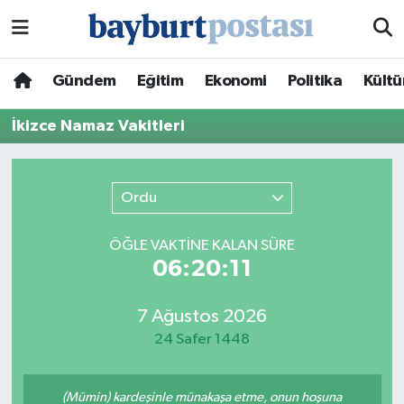
Nöbetçi Eczaneler
Gündem
Eğitim
Ekonomi
Politika
Kültü
Hava Durumu
İkizce Namaz Vakitleri
Namaz Vakitleri
Ordu
Trafik Durumu
ÖĞLE VAKTİNE KALAN SÜRE
Süper Lig Puan Durumu ve Fikstür
06:20:11
Tüm Manşetler
7 Ağustos 2026
24 Safer 1448
Son Dakika Haberleri
Haber Arşivi
(Mümin) kardeşinle münakaşa etme, onun hoşuna