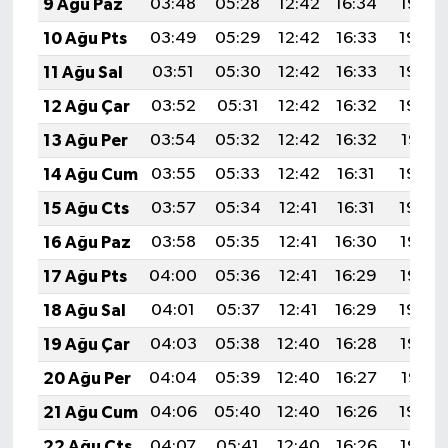
9 Ağu Paz
03:48
05:28
12:42
16:34
19:47
10 Ağu Pts
03:49
05:29
12:42
16:33
19:45
11 Ağu Sal
03:51
05:30
12:42
16:33
19:44
12 Ağu Çar
03:52
05:31
12:42
16:32
19:43
13 Ağu Per
03:54
05:32
12:42
16:32
19:41
14 Ağu Cum
03:55
05:33
12:42
16:31
19:40
15 Ağu Cts
03:57
05:34
12:41
16:31
19:39
16 Ağu Paz
03:58
05:35
12:41
16:30
19:37
17 Ağu Pts
04:00
05:36
12:41
16:29
19:36
18 Ağu Sal
04:01
05:37
12:41
16:29
19:34
19 Ağu Çar
04:03
05:38
12:40
16:28
19:33
20 Ağu Per
04:04
05:39
12:40
16:27
19:31
21 Ağu Cum
04:06
05:40
12:40
16:26
19:30
22 Ağu Cts
04:07
05:41
12:40
16:26
19:28