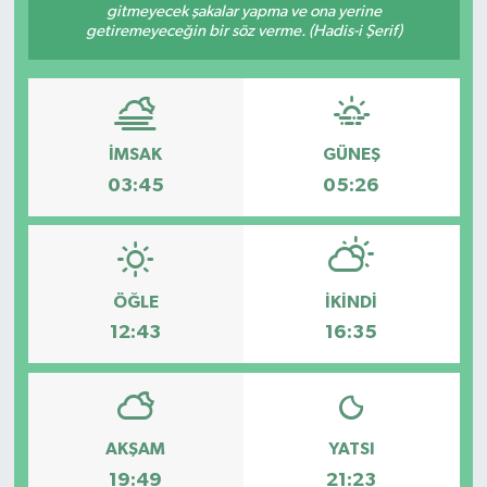
gitmeyecek şakalar yapma ve ona yerine
getiremeyeceğin bir söz verme. (Hadis-i Şerif)
İMSAK
GÜNEŞ
03:45
05:26
ÖĞLE
İKINDI
12:43
16:35
AKŞAM
YATSI
19:49
21:23