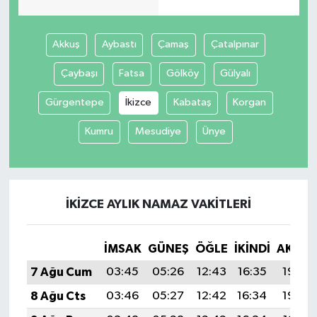
Akkuş
Aybastı
Çamaş
Çatalpınar
Çaybaşı
Fatsa
Gölköy
Gülyalı
Gürgentepe
İkizce
Kabataş
Korgan
Kumru
Mesudiye
Ünye
İKIZCE AYLIK NAMAZ VAKITLERI
İMSAK
GÜNEŞ
ÖĞLE
İKINDI
AKŞA
7 Ağu Cum
03:45
05:26
12:43
16:35
19:49
8 Ağu Cts
03:46
05:27
12:42
16:34
19:48