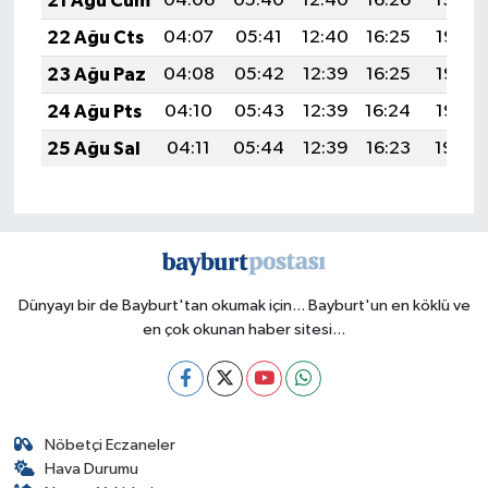
21 Ağu Cum
04:06
05:40
12:40
16:26
19:30
22 Ağu Cts
04:07
05:41
12:40
16:25
19:28
23 Ağu Paz
04:08
05:42
12:39
16:25
19:27
24 Ağu Pts
04:10
05:43
12:39
16:24
19:25
25 Ağu Sal
04:11
05:44
12:39
16:23
19:24
Dünyayı bir de Bayburt'tan okumak için... Bayburt'un en köklü ve
en çok okunan haber sitesi...
Nöbetçi Eczaneler
Hava Durumu