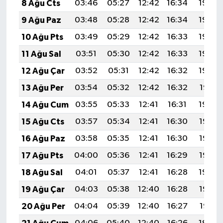
8 Ağu Cts
03:46
05:27
12:42
16:34
19:48
9 Ağu Paz
03:48
05:28
12:42
16:34
19:46
10 Ağu Pts
03:49
05:29
12:42
16:33
19:45
11 Ağu Sal
03:51
05:30
12:42
16:33
19:44
12 Ağu Çar
03:52
05:31
12:42
16:32
19:42
13 Ağu Per
03:54
05:32
12:42
16:32
19:41
14 Ağu Cum
03:55
05:33
12:41
16:31
19:40
15 Ağu Cts
03:57
05:34
12:41
16:30
19:38
16 Ağu Paz
03:58
05:35
12:41
16:30
19:37
17 Ağu Pts
04:00
05:36
12:41
16:29
19:36
18 Ağu Sal
04:01
05:37
12:41
16:28
19:34
19 Ağu Çar
04:03
05:38
12:40
16:28
19:33
20 Ağu Per
04:04
05:39
12:40
16:27
19:31