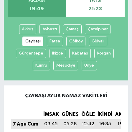
AKŞAM
YATSI
19:49
21:23
Akkuş
Aybastı
Çamaş
Çatalpınar
Çaybaşı
Fatsa
Gölköy
Gülyalı
Gürgentepe
İkizce
Kabataş
Korgan
Kumru
Mesudiye
Ünye
ÇAYBAŞI AYLIK NAMAZ VAKITLERI
İMSAK
GÜNEŞ
ÖĞLE
İKINDI
AKŞA
7 Ağu Cum
03:45
05:26
12:42
16:35
19:49