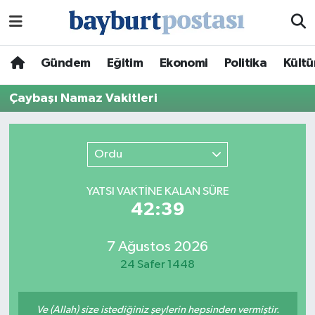
Nöbetçi Eczaneler
Gündem
Eğitim
Ekonomi
Politika
Kültü
Hava Durumu
Çaybaşı Namaz Vakitleri
Namaz Vakitleri
Ordu
Trafik Durumu
YATSI VAKTİNE KALAN SÜRE
Süper Lig Puan Durumu ve Fikstür
42:39
Tüm Manşetler
7 Ağustos 2026
24 Safer 1448
Son Dakika Haberleri
Haber Arşivi
Ve (Allah) size istediğiniz şeylerin hepsinden vermiştir.