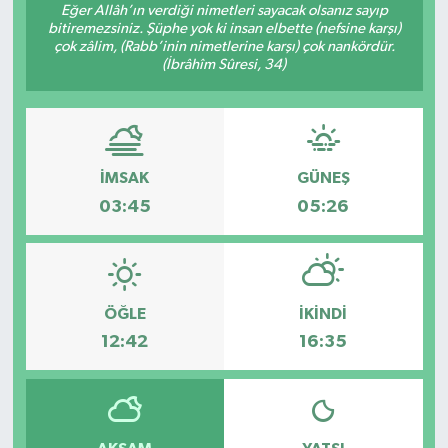
Eğer Allâh’ın verdiği nimetleri sayacak olsanız sayıp
bitiremezsiniz. Şüphe yok ki insan elbette (nefsine karşı)
çok zâlim, (Rabb’inin nimetlerine karşı) çok nankördür.
(İbrâhîm Sûresi, 34)
İMSAK
GÜNEŞ
03:45
05:26
ÖĞLE
İKINDI
12:42
16:35