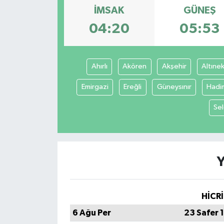
İMSAK
GÜNEŞ
04:20
05:53
Ahırlı
Akören
Akşehir
Altınek
Emirgazi
Ereğli
Güneysınır
Hadi
Sel
HİCRİ
6 Ağu Per
23 Safer 