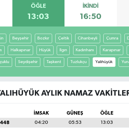
ÖĞLE
İKINDI
13:03
16:50
in
Beyşehir
Bozkır
Çeltik
Cihanbeyli
Çumra
m
Halkapınar
Hüyük
Ilgın
Kadınhanı
Karapınar
çuklu
Seydişehir
Taşkent
Tuzlukçu
Yalıhüyük
Yun
YALIHÜYÜK AYLIK NAMAZ VAKITLER
İMSAK
GÜNEŞ
ÖĞLE
1448
04:20
05:53
13:03