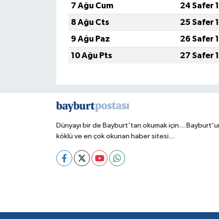
7 Ağu Cum
24 Safer 
8 Ağu Cts
25 Safer 
9 Ağu Paz
26 Safer 
10 Ağu Pts
27 Safer 
Dünyayı bir de Bayburt'tan okumak için... Bayburt'u
köklü ve en çok okunan haber sitesi...