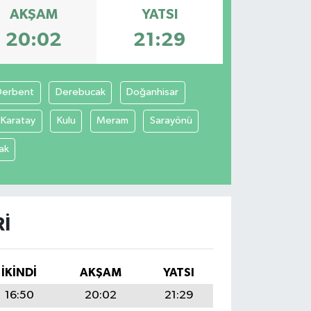
AKŞAM
YATSI
20:02
21:29
Derbent
Derebucak
Doğanhisar
Karatay
Kulu
Meram
Sarayönü
ak
I
İKINDI
AKŞAM
YATSI
16:50
20:02
21:29