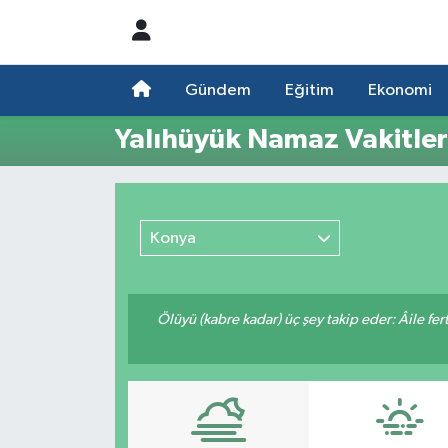
Nöbetçi Eczaneler
Gündem
Eğitim
Ekonomi
Hava Durumu
Yalıhüyük Namaz Vakitler
Namaz Vakitleri
Trafik Durumu
Konya
Süper Lig Puan Durumu ve Fikstür
Ölüyü (kabre kadar) üç şey takip eder: Âile fertle
Tüm Manşetler
Son Dakika Haberleri
Haber Arşivi