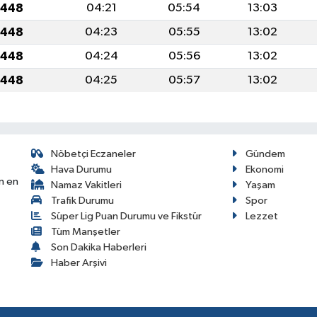
1448
04:21
05:54
13:03
1448
04:23
05:55
13:02
1448
04:24
05:56
13:02
1448
04:25
05:57
13:02
Nöbetçi Eczaneler
Gündem
Hava Durumu
Ekonomi
n en
Namaz Vakitleri
Yaşam
Trafik Durumu
Spor
Süper Lig Puan Durumu ve Fikstür
Lezzet
Tüm Manşetler
Son Dakika Haberleri
Haber Arşivi