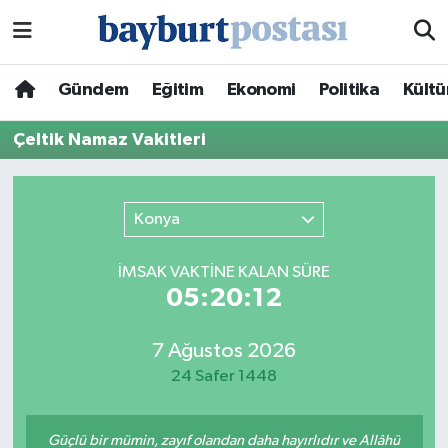
Nöbetçi Eczaneler
Gündem
Eğitim
Ekonomi
Politika
Kültü
Hava Durumu
Çeltik Namaz Vakitleri
Namaz Vakitleri
Konya
Trafik Durumu
İMSAK VAKTİNE KALAN SÜRE
Süper Lig Puan Durumu ve Fikstür
05:20:12
Tüm Manşetler
7 Ağustos 2026
24 Safer 1448
Son Dakika Haberleri
Haber Arşivi
Güçlü bir mümin, zayıf olandan daha hayırlıdır ve Allâhü