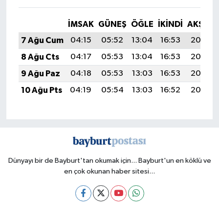
İMSAK
GÜNEŞ
ÖĞLE
İKINDI
AKŞAM
7 Ağu Cum
04:15
05:52
13:04
16:53
20:06
8 Ağu Cts
04:17
05:53
13:04
16:53
20:05
9 Ağu Paz
04:18
05:53
13:03
16:53
20:03
10 Ağu Pts
04:19
05:54
13:03
16:52
20:02
Dünyayı bir de Bayburt'tan okumak için... Bayburt'un en köklü ve
en çok okunan haber sitesi...