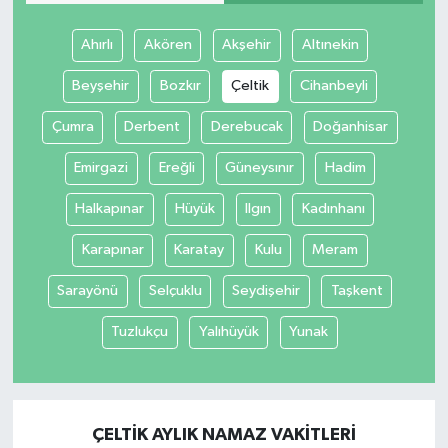
Ahırlı
Akören
Akşehir
Altınekin
Beyşehir
Bozkır
Çeltik
Cihanbeyli
Çumra
Derbent
Derebucak
Doğanhisar
Emirgazi
Ereğli
Güneysınır
Hadim
Halkapınar
Hüyük
Ilgın
Kadınhanı
Karapınar
Karatay
Kulu
Meram
Sarayönü
Selçuklu
Seydişehir
Taşkent
Tuzlukçu
Yalıhüyük
Yunak
ÇELTIK AYLIK NAMAZ VAKITLERI