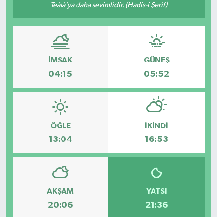
Teâlâ’ya daha sevimlidir. (Hadis-i Şerif)
İMSAK
GÜNEŞ
04:15
05:52
ÖĞLE
İKINDI
13:04
16:53
AKŞAM
YATSI
20:06
21:36