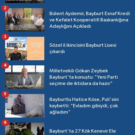
2
Bülent Aydemir, Bayburt Esnaf Kredi
ve Kefalet Kooperatifi Başkanlığına
Adaylığını Açıkladı
3
Sözel il ikincisini Bayburt Lisesi
çıkardı
4
Milletvekili Gökan Zeybek
Bayburt'ta konuştu: "Yeni Parti
seçime de iktidara da hazır"
5
Bayburtlu Hatice Köse, Puli'sini
kaybetti: "Evladım gibiydi, çok
ağladım"
6
Bayburt'ta 27 Kök Kenevir Ele