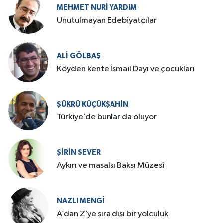
MEHMET NURI YARDIM
​Unutulmayan Edebiyatçılar
ALI GÖLBAŞ
Köyden kente İsmail Dayı ve çocukları
ŞÜKRÜ KÜÇÜKŞAHIN
Türkiye’de bunlar da oluyor
ŞIRIN SEVER
Aykırı ve masalsı Baksı Müzesi
NAZLI MENGI
A’dan Z’ye sıra dışı bir yolculuk