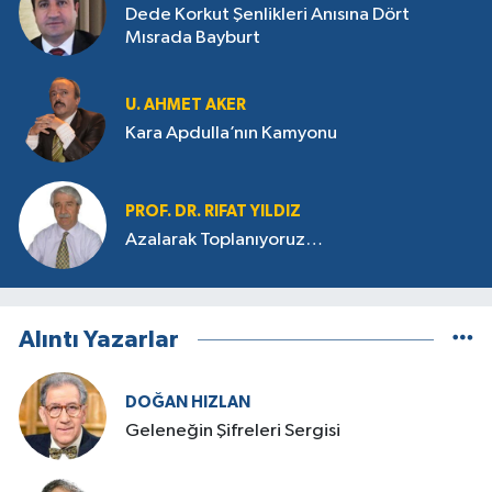
Dede Korkut Şenlikleri Anısına Dört
Mısrada Bayburt
U. AHMET AKER
Kara Apdulla’nın Kamyonu
PROF. DR. RIFAT YILDIZ
Azalarak Toplanıyoruz…
Alıntı Yazarlar
DOĞAN HIZLAN
Geleneğin Şifreleri Sergisi