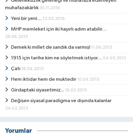
Geleneksizlik geleneği ve muhafaza edemeyen
muhafazakârlık
30.11.2016
Yeni bir yeni…
12.05.2016
MHP memleket için iki hayırlı adım atabilir…
28.06.2015
Demek ki millet de sandık da varmış!
11.06.2015
1915 için tarihe kim ne söyletmek istiyor…
04.05.2015
Çatı
18.04.2015
Hem iktidar hem de muktedir
10.04.2015
Girdaptaki siyasetimiz...
16.03.2015
Değişen siyasal paradigma ve dışında kalanlar
24.02.2015
Yorumlar