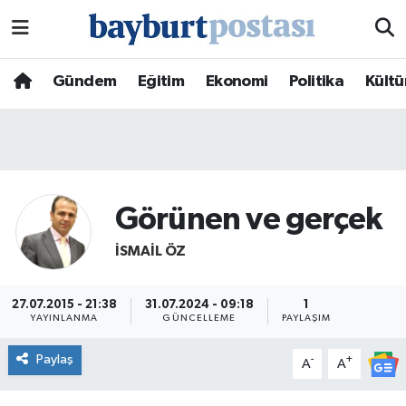
Nöbetçi Eczaneler
Gündem
Eğitim
Ekonomi
Politika
Kültü
Hava Durumu
Namaz Vakitleri
Trafik Durumu
Görünen ve gerçek
İSMAIL ÖZ
Süper Lig Puan Durumu ve Fikstür
Tüm Manşetler
27.07.2015 - 21:38
31.07.2024 - 09:18
1
YAYINLANMA
GÜNCELLEME
PAYLAŞIM
Son Dakika Haberleri
Paylaş
-
+
A
A
Haber Arşivi