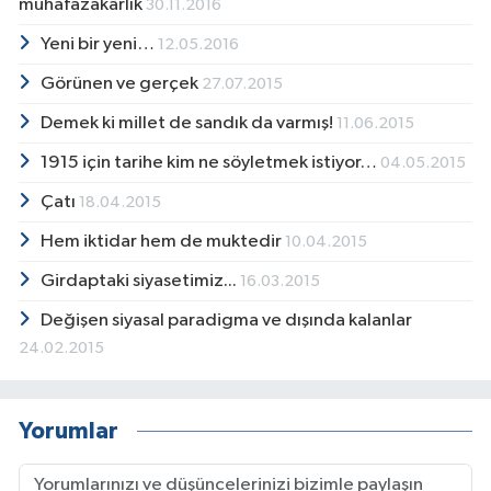
muhafazakârlık
30.11.2016
Yeni bir yeni…
12.05.2016
Görünen ve gerçek
27.07.2015
Demek ki millet de sandık da varmış!
11.06.2015
1915 için tarihe kim ne söyletmek istiyor…
04.05.2015
Çatı
18.04.2015
Hem iktidar hem de muktedir
10.04.2015
Girdaptaki siyasetimiz...
16.03.2015
Değişen siyasal paradigma ve dışında kalanlar
24.02.2015
Yorumlar