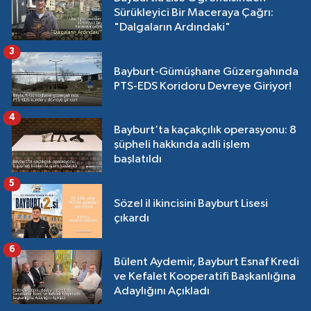
Sürükleyici Bir Maceraya Çağrı:
"Dalgaların Ardındaki"
3
Bayburt-Gümüşhane Güzergahında
PTS-EDS Koridoru Devreye Giriyor!
4
Bayburt’ta kaçakçılık operasyonu: 8
şüpheli hakkında adli işlem
başlatıldı
5
Sözel il ikincisini Bayburt Lisesi
çıkardı
6
Bülent Aydemir, Bayburt Esnaf Kredi
ve Kefalet Kooperatifi Başkanlığına
Adaylığını Açıkladı