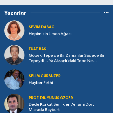
Yazarlar
SEVIM DABAĞ
Hepimizin Limon Ağacı
FUAT BAŞ
Göbeklitepe de Bir Zamanlar Sadece Bir
Tepeydi… Ya Aksaçlı’daki Tepe Ne
Saklıyor?
SELIM GÜRBÜZER
Hayber Fethi
PROF. DR. YUNUS ÖZGER
Dede Korkut Şenlikleri Anısına Dört
Mısrada Bayburt