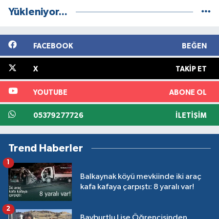
Yükleniyor...
FACEBOOK
BEĞEN
X
TAKIP ET
YOUTUBE
ABONE OL
05379277726
İLETIŞIM
Trend Haberler
1
Balkaynak köyü mevkiinde iki araç
kafa kafaya çarpıştı: 8 yaralı var!
2
Bayburtlu Lise Öğrencisinden