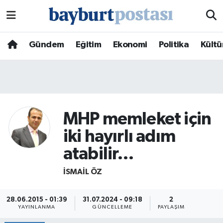
Nöbetçi Eczaneler
Gündem
Eğitim
Ekonomi
Politika
Kültü
Hava Durumu
Namaz Vakitleri
Trafik Durumu
MHP memleket için
iki hayırlı adım
Süper Lig Puan Durumu ve Fikstür
atabilir…
Tüm Manşetler
İSMAIL ÖZ
Son Dakika Haberleri
28.06.2015 - 01:39
31.07.2024 - 09:18
2
YAYINLANMA
GÜNCELLEME
PAYLAŞIM
Haber Arşivi