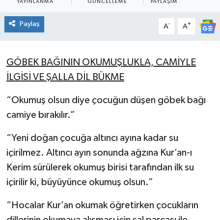
YAYINLANMA
GÜNCELLEME
PAYLAŞIM
Paylaş
-
+
A
A
GÖBEK BAĞININ OKUMUŞLUKLA, CAMİYLE
İLGİSİ VE ŞALLA DİL BÜKME
“Okumuş olsun diye çocuğun düşen göbek bağı
camiye bırakılır.”
“Yeni doğan çocuğa altıncı ayına kadar su
içirilmez. Altıncı ayın sonunda ağzına Kur’an-ı
Kerim sürülerek okumuş birisi tarafından ilk su
içirilir ki, büyüyünce okumuş olsun.”
“Hocalar Kur’an okumak öğretirken çocukların