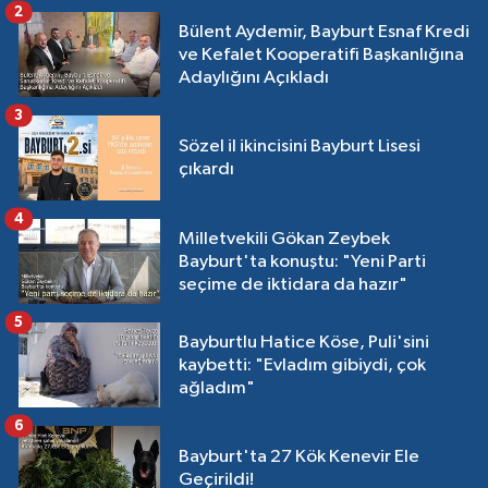
2
Bülent Aydemir, Bayburt Esnaf Kredi
ve Kefalet Kooperatifi Başkanlığına
Adaylığını Açıkladı
3
Sözel il ikincisini Bayburt Lisesi
çıkardı
4
Milletvekili Gökan Zeybek
Bayburt'ta konuştu: "Yeni Parti
seçime de iktidara da hazır"
5
Bayburtlu Hatice Köse, Puli'sini
kaybetti: "Evladım gibiydi, çok
ağladım"
6
Bayburt'ta 27 Kök Kenevir Ele
Geçirildi!