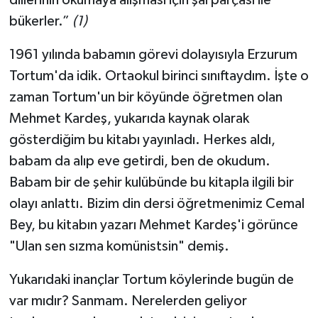
dillerinin okumaya alışması için şal parçası ile
bükerler.”
(1)
1961 yılında babamın görevi dolayısıyla Erzurum
Tortum'da idik. Ortaokul birinci sınıftaydım. İşte o
zaman Tortum'un bir köyünde öğretmen olan
Mehmet Kardeş, yukarıda kaynak olarak
gösterdiğim bu kitabı yayınladı. Herkes aldı,
babam da alıp eve getirdi, ben de okudum.
Babam bir de şehir kulübünde bu kitapla ilgili bir
olayı anlattı. Bizim din dersi öğretmenimiz Cemal
Bey, bu kitabın yazarı Mehmet Kardeş'i görünce
"Ulan sen sızma komünistsin" demiş.
Yukarıdaki inançlar Tortum köylerinde bugün de
var mıdır? Sanmam. Nerelerden geliyor