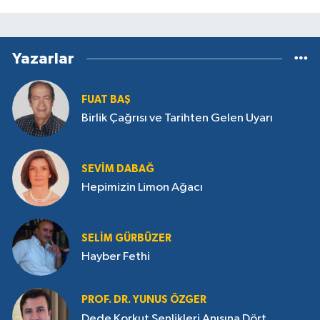
Yazarlar
FUAT BAŞ
Birlik Çağrısı ve Tarihten Gelen Uyarı
SEVIM DABAĞ
Hepimizin Limon Ağacı
SELIM GÜRBÜZER
Hayber Fethi
PROF. DR. YUNUS ÖZGER
Dede Korkut Şenlikleri Anısına Dört