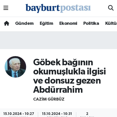
Nöbetçi Eczaneler
Gündem
Eğitim
Ekonomi
Politika
Kültü
Hava Durumu
Namaz Vakitleri
Trafik Durumu
Göbek bağının
okumuşlukla ilgisi
Süper Lig Puan Durumu ve Fikstür
ve donsuz gezen
Tüm Manşetler
Abdürrahim
CAZIM GÜRBÜZ
Son Dakika Haberleri
Haber Arşivi
15.10.2024 - 10:27
15.10.2024 - 10:31
2