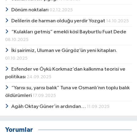
Dönüm noktaları
02.12.2025
Delilerin de harman olduğu yerdir Yozgat
14.10.2025
“Kulakları getmiş” emekli kösî Bayburtlu Fuat Dede
08.10.2025
İki şairimiz, Uluman ve Gürgöz’ün yeni kitapları.
01.10.2025
Esfender ve Öykü Korkmaz’dan kalkınma teorisi ve
politikası
24.09.2025
“Yarısı su, yarısı balık” Tuna ve Osmanlı’nın toplu balık
öldürümleri
17.09.2025
Agâh Oktay Güner’in ardından…
11.09.2025
Yorumlar