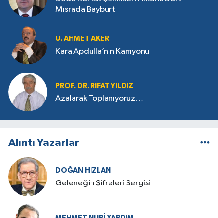
Mısrada Bayburt
U. AHMET AKER
Kara Apdulla’nın Kamyonu
PROF. DR. RIFAT YILDIZ
Azalarak Toplanıyoruz…
Alıntı Yazarlar
DOĞAN HIZLAN
Geleneğin Şifreleri Sergisi
MEHMET NURI YARDIM