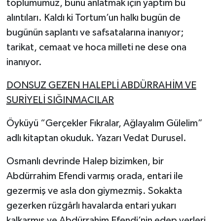
toplumumuz, bunu anlatmak için yaptım bu
alıntıları. Kaldı ki Tortum’un halkı bugün de
bugünün saplantı ve safsatalarına inanıyor;
tarikat, cemaat ve hoca milleti ne dese ona
inanıyor.
DONSUZ GEZEN HALEPLİ ABDÜRRAHİM VE
SURİYELİ SIĞINMACILAR
Öyküyü “Gerçekler Fıkralar, Ağlayalım Gülelim”
adlı kitaptan okuduk. Yazarı Vedat Durusel.
Osmanlı devrinde Halep bizimken, bir
Abdürrahim Efendi varmış orada, entari ile
gezermiş ve asla don giymezmiş. Sokakta
gezerken rüzgârlı havalarda entari yukarı
kalkarmış ve Abdürrahim Efendi’nin edep yerleri