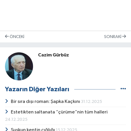
ÖNCEKI
SONRAKI
Cazim Gürbüz
Yazarın Diğer Yazıları
Bir sıra dışı roman: Şapka Kaçkını
31.12.2025
Estetikten saltanata “çürüme”nin tüm halleri
24.12.2025
Suskun kentin çığlığı
15.12.2025