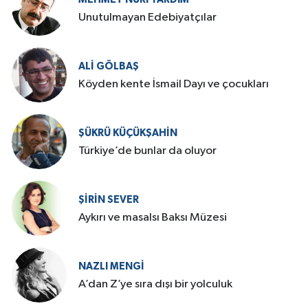
​Unutulmayan Edebiyatçılar
ALI GÖLBAŞ
Köyden kente İsmail Dayı ve çocukları
ŞÜKRÜ KÜÇÜKŞAHIN
Türkiye’de bunlar da oluyor
ŞIRIN SEVER
Aykırı ve masalsı Baksı Müzesi
NAZLI MENGI
A’dan Z’ye sıra dışı bir yolculuk