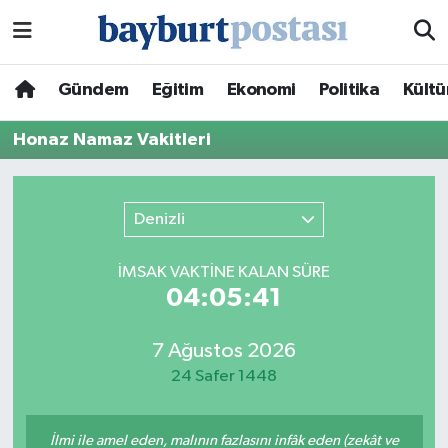
Nöbetçi Eczaneler
Gündem
Eğitim
Ekonomi
Politika
Kültü
Hava Durumu
Honaz Namaz Vakitleri
Namaz Vakitleri
Denizli
Trafik Durumu
İMSAK VAKTİNE KALAN SÜRE
Süper Lig Puan Durumu ve Fikstür
04:05:41
Tüm Manşetler
7 Ağustos 2026
24 Safer 1448
Son Dakika Haberleri
Haber Arşivi
İlmi ile amel eden, malının fazlasını infâk eden (zekât ve