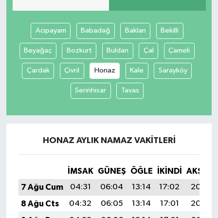
Acıpayam
Babadağ
Baklan
Bekilli
Beyağaç
Bozkurt
Buldan
Çal
Çameli
Çardak
Çivril
Honaz
Kale
Sarayköy
Serinhisar
Tavas
HONAZ AYLIK NAMAZ VAKITLERI
İMSAK
GÜNEŞ
ÖĞLE
İKINDI
AKŞAM
7 Ağu Cum
04:31
06:04
13:14
17:02
20:13
8 Ağu Cts
04:32
06:05
13:14
17:01
20:12