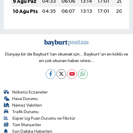
9 Ağu Paz
04:33
06:06
13:14
17:01
20:11
10 Ağu Pts
04:35
06:07
13:13
17:01
20:10
Dünyayı bir de Bayburt'tan okumak için... Bayburt'un en köklü ve
en çok okunan haber sitesi...
Nöbetçi Eczaneler
Hava Durumu
Namaz Vakitleri
Trafik Durumu
Süper Lig Puan Durumu ve Fikstür
Tüm Manşetler
Son Dakika Haberleri