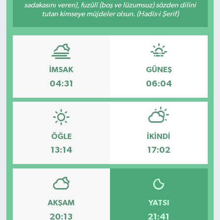
sadakasını veren), fuzûlî (boş ve lüzumsuz) sözden dilini
tutan kimseye müjdeler olsun. (Hadis-i Şerif)
İMSAK
GÜNEŞ
04:31
06:04
ÖĞLE
İKINDI
13:14
17:02
AKŞAM
YATSI
20:13
21:41