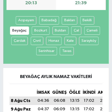
20:13
21:39
Acıpayam
Babadağ
Baklan
Bekilli
Beyağaç
Bozkurt
Buldan
Çal
Çameli
Çardak
Çivril
Honaz
Kale
Sarayköy
Serinhisar
Tavas
BEYAĞAÇ AYLIK NAMAZ VAKITLERI
İMSAK
GÜNEŞ
ÖĞLE
İKINDI
AKŞA
8 Ağu Cts
04:36
06:08
13:15
17:02
20:13
9 Ağu Paz
04:37
06:09
13:15
17:02
20:12