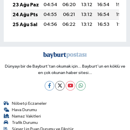
23 Ağu Paz
04:54
06:20
13:12
16:54
19:54
24 Ağu Pts
04:55
06:21
13:12
16:54
19:53
25 Ağu Sal
04:56
06:22
13:12
16:53
19:51
Dünyayı bir de Bayburt'tan okumak için... Bayburt'un en köklü ve
en çok okunan haber sitesi...
Nöbetçi Eczaneler
Hava Durumu
Namaz Vakitleri
Trafik Durumu
Süper Lig Puan Durumu ve Fikstür