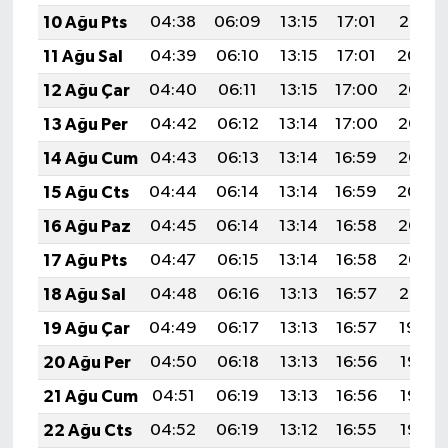
10 Ağu Pts
04:38
06:09
13:15
17:01
20:10
11 Ağu Sal
04:39
06:10
13:15
17:01
20:09
12 Ağu Çar
04:40
06:11
13:15
17:00
20:08
13 Ağu Per
04:42
06:12
13:14
17:00
20:07
14 Ağu Cum
04:43
06:13
13:14
16:59
20:06
15 Ağu Cts
04:44
06:14
13:14
16:59
20:04
16 Ağu Paz
04:45
06:14
13:14
16:58
20:03
17 Ağu Pts
04:47
06:15
13:14
16:58
20:02
18 Ağu Sal
04:48
06:16
13:13
16:57
20:01
19 Ağu Çar
04:49
06:17
13:13
16:57
19:59
20 Ağu Per
04:50
06:18
13:13
16:56
19:58
21 Ağu Cum
04:51
06:19
13:13
16:56
19:57
22 Ağu Cts
04:52
06:19
13:12
16:55
19:55