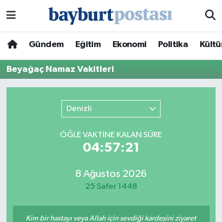
Nöbetçi Eczaneler
Gündem
Eğitim
Ekonomi
Politika
Kültü
Hava Durumu
Beyağaç Namaz Vakitleri
Namaz Vakitleri
Denizli
Trafik Durumu
ÖĞLE VAKTİNE KALAN SÜRE
Süper Lig Puan Durumu ve Fikstür
04:57:21
Tüm Manşetler
8 Ağustos 2026
25 Safer 1448
Son Dakika Haberleri
Haber Arşivi
Kim bir hastayı veya Allah için sevdiği kardeşini ziyaret