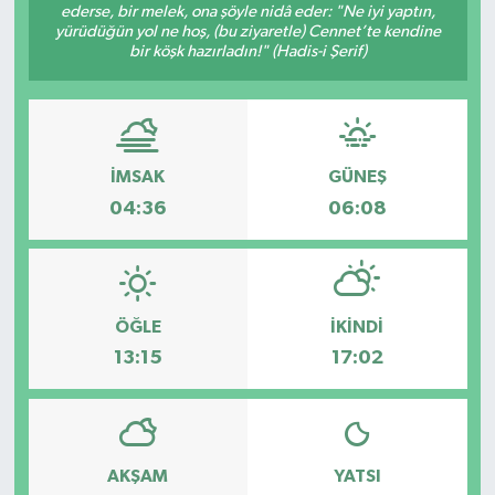
ederse, bir melek, ona şöyle nidâ eder: "Ne iyi yaptın,
yürüdüğün yol ne hoş, (bu ziyaretle) Cennet’te kendine
bir köşk hazırladın!" (Hadis-i Şerif)
İMSAK
GÜNEŞ
04:36
06:08
ÖĞLE
İKINDI
13:15
17:02
AKŞAM
YATSI