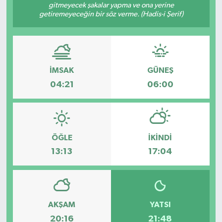
gitmeyecek şakalar yapma ve ona yerine
getiremeyeceğin bir söz verme. (Hadis-i Şerif)
İMSAK
GÜNEŞ
04:21
06:00
ÖĞLE
İKINDI
13:13
17:04
AKŞAM
YATSI
20:16
21:48