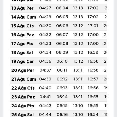
13 Ağu Per
04:27
06:04
13:13
17:02
20:11
14 Ağu Cum
04:29
06:05
13:13
17:02
20:10
15 Ağu Cts
04:30
06:06
13:12
17:01
20:09
16 Ağu Paz
04:32
06:07
13:12
17:00
20:07
17 Ağu Pts
04:33
06:08
13:12
17:00
20:06
18 Ağu Sal
04:34
06:09
13:12
16:59
20:04
19 Ağu Çar
04:36
06:10
13:12
16:58
20:03
20 Ağu Per
04:37
06:11
13:11
16:58
20:02
21 Ağu Cum
04:39
06:12
13:11
16:57
20:00
22 Ağu Cts
04:40
06:13
13:11
16:56
19:59
23 Ağu Paz
04:41
06:14
13:11
16:55
19:57
24 Ağu Pts
04:43
06:15
13:10
16:55
19:56
25 Ağu Sal
04:44
06:16
13:10
16:54
19:54