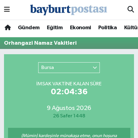
Nöbetçi Eczaneler
Gündem
Eğitim
Ekonomi
Politika
Kültü
Hava Durumu
Orhangazi Namaz Vakitleri
Namaz Vakitleri
Bursa
Trafik Durumu
İMSAK VAKTİNE KALAN SÜRE
Süper Lig Puan Durumu ve Fikstür
02:04:36
Tüm Manşetler
9 Ağustos 2026
26 Safer 1448
Son Dakika Haberleri
Haber Arşivi
(Mümin) kardeşinle münakaşa etme, onun hoşuna