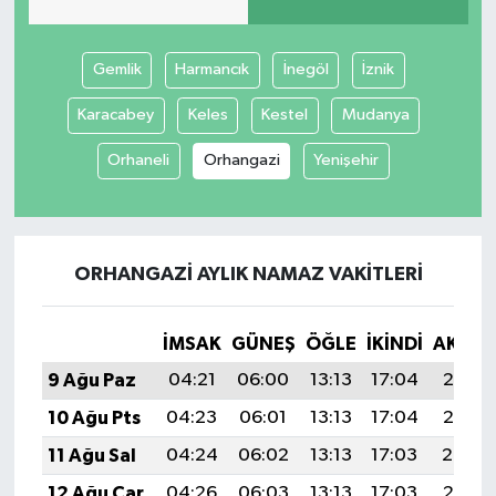
Gemlik
Harmancık
İnegöl
İznik
Karacabey
Keles
Kestel
Mudanya
Orhaneli
Orhangazi
Yenişehir
ORHANGAZI AYLIK NAMAZ VAKITLERI
İMSAK
GÜNEŞ
ÖĞLE
İKINDI
AKŞA
9 Ağu Paz
04:21
06:00
13:13
17:04
20:16
10 Ağu Pts
04:23
06:01
13:13
17:04
20:15
11 Ağu Sal
04:24
06:02
13:13
17:03
20:14
12 Ağu Çar
04:26
06:03
13:13
17:03
20:13