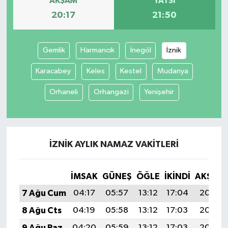
AKŞAM
YATSI
20:17
21:50
Gemlik
Harmancık
İnegöl
İznik
Karacabey
Keles
Kestel
Mudanya
Orhaneli
Orhangazi
Yenişehir
İZNIK AYLIK NAMAZ VAKITLERI
İMSAK
GÜNEŞ
ÖĞLE
İKINDI
AKŞAM
7 Ağu Cum
04:17
05:57
13:12
17:04
20:17
8 Ağu Cts
04:19
05:58
13:12
17:03
20:16
9 Ağu Paz
04:20
05:59
13:12
17:03
20:15