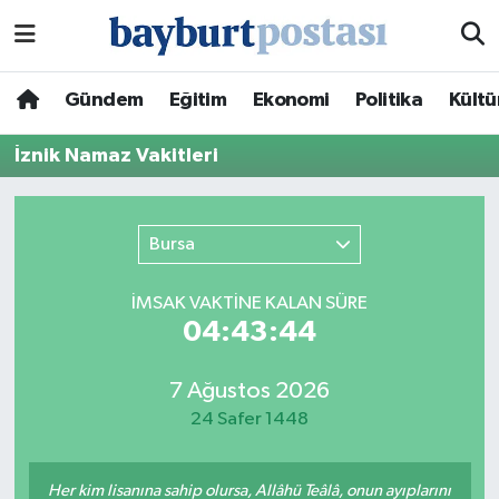
Nöbetçi Eczaneler
Gündem
Eğitim
Ekonomi
Politika
Kültü
Hava Durumu
İznik Namaz Vakitleri
Namaz Vakitleri
Bursa
Trafik Durumu
İMSAK VAKTİNE KALAN SÜRE
Süper Lig Puan Durumu ve Fikstür
04:43:44
Tüm Manşetler
7 Ağustos 2026
24 Safer 1448
Son Dakika Haberleri
Haber Arşivi
Her kim lisanına sahip olursa, Allâhü Teâlâ, onun ayıplarını