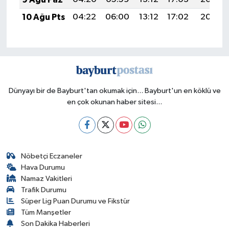
10 Ağu Pts
04:22
06:00
13:12
17:02
20:13
Dünyayı bir de Bayburt'tan okumak için... Bayburt'un en köklü ve
en çok okunan haber sitesi...
Nöbetçi Eczaneler
Hava Durumu
Namaz Vakitleri
Trafik Durumu
Süper Lig Puan Durumu ve Fikstür
Tüm Manşetler
Son Dakika Haberleri