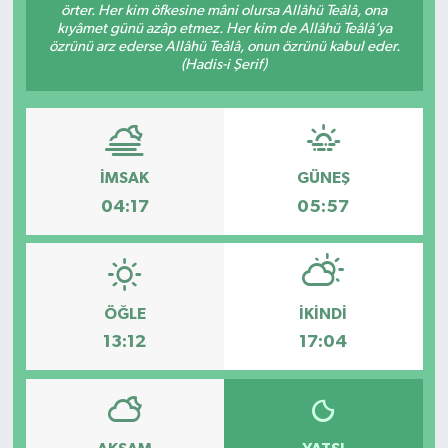
örter. Her kim öfkesine mâni olursa Allâhü Teâlâ, ona
kıyâmet günü azâp etmez. Her kim de Allâhü Teâlâ’ya
özrünü arz ederse Allâhü Teâlâ, onun özrünü kabul eder.
(Hadis-i Şerif)
İMSAK
GÜNEŞ
04:17
05:57
ÖĞLE
İKINDI
13:12
17:04