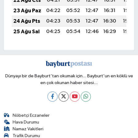
22 Ağu Cts
04:21
05:51
12:47
16:31
19:33
23 Ağu Paz
04:22
05:52
12:47
16:31
19:32
24 Ağu Pts
04:23
05:53
12:47
16:30
19:30
25 Ağu Sal
04:25
05:54
12:46
16:29
19:29
Dünyayı bir de Bayburt'tan okumak için... Bayburt'un en köklü ve
en çok okunan haber sitesi...
Nöbetçi Eczaneler
Hava Durumu
Namaz Vakitleri
Trafik Durumu