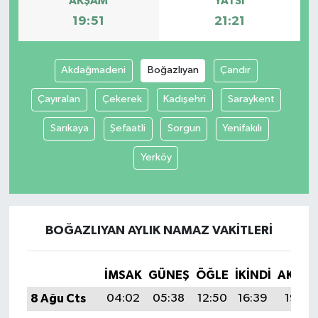
AKŞAM
YATSI
19:51
21:21
Akdağmadeni
Boğazlıyan
Çandır
Çayıralan
Çekerek
Kadışehri
Saraykent
Sarıkaya
Şefaatli
Sorgun
Yenifakılı
Yerköy
BOĞAZLIYAN AYLIK NAMAZ VAKITLERI
İMSAK
GÜNEŞ
ÖĞLE
İKINDI
AKŞA
8 Ağu Cts
04:02
05:38
12:50
16:39
19:51