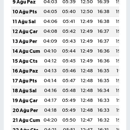
9 Ağu Paz
04:03
05:39
12:50
16:39
19:50
10 Ağu Pts
04:05
05:40
12:50
16:38
19:49
11 Ağu Sal
04:06
05:41
12:49
16:38
19:48
12 Ağu Çar
04:08
05:42
12:49
16:37
19:46
13 Ağu Per
04:09
05:43
12:49
16:37
19:45
14 Ağu Cum
04:10
05:44
12:49
16:36
19:44
15 Ağu Cts
04:12
05:45
12:49
16:36
19:43
16 Ağu Paz
04:13
05:46
12:48
16:35
19:41
17 Ağu Pts
04:14
05:47
12:48
16:35
19:40
18 Ağu Sal
04:16
05:48
12:48
16:34
19:39
19 Ağu Çar
04:17
05:49
12:48
16:33
19:37
20 Ağu Per
04:18
05:49
12:48
16:33
19:36
21 Ağu Cum
04:20
05:50
12:47
16:32
19:34