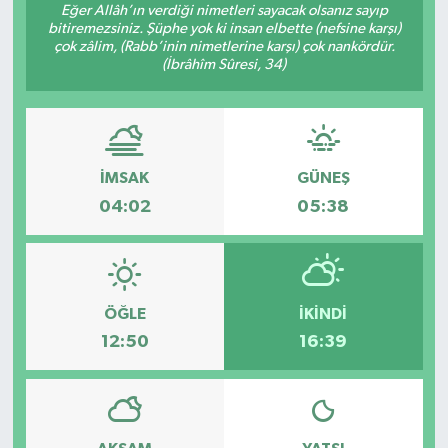
Eğer Allâh’ın verdiği nimetleri sayacak olsanız sayıp
bitiremezsiniz. Şüphe yok ki insan elbette (nefsine karşı)
çok zâlim, (Rabb’inin nimetlerine karşı) çok nankördür.
(İbrâhîm Sûresi, 34)
İMSAK
GÜNEŞ
04:02
05:38
ÖĞLE
İKINDI
12:50
16:39