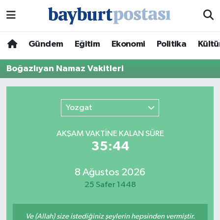
Nöbetçi Eczaneler
Gündem
Eğitim
Ekonomi
Politika
Kültü
Hava Durumu
Boğazlıyan Namaz Vakitleri
Namaz Vakitleri
Yozgat
Trafik Durumu
AKŞAM VAKTİNE KALAN SÜRE
Süper Lig Puan Durumu ve Fikstür
35:44
Tüm Manşetler
8 Ağustos 2026
25 Safer 1448
Son Dakika Haberleri
Haber Arşivi
Ve (Allah) size istediğiniz şeylerin hepsinden vermiştir.