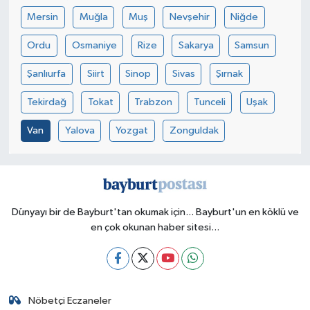
Mersin
Muğla
Muş
Nevşehir
Niğde
Ordu
Osmaniye
Rize
Sakarya
Samsun
Şanlıurfa
Siirt
Sinop
Sivas
Şırnak
Tekirdağ
Tokat
Trabzon
Tunceli
Uşak
Van
Yalova
Yozgat
Zonguldak
Dünyayı bir de Bayburt'tan okumak için... Bayburt'un en köklü ve
en çok okunan haber sitesi...
Nöbetçi Eczaneler