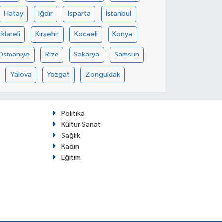
Hatay
Iğdır
Isparta
İstanbul
rklareli
Kırşehir
Kocaeli
Konya
Osmaniye
Rize
Sakarya
Samsun
Yalova
Yozgat
Zonguldak
Politika
Kültür Sanat
Sağlık
Kadın
Eğitim