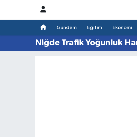
Nöbetçi Eczaneler
Gündem
Eğitim
Ekonomi
Hava Durumu
Niğde Trafik Yoğunluk Har
Namaz Vakitleri
Trafik Durumu
Süper Lig Puan Durumu ve Fikstür
Tüm Manşetler
Son Dakika Haberleri
Haber Arşivi