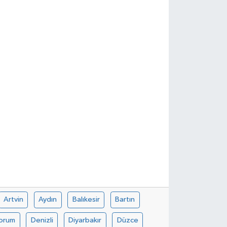
Artvin
Aydın
Balıkesir
Bartın
orum
Denizli
Diyarbakır
Düzce