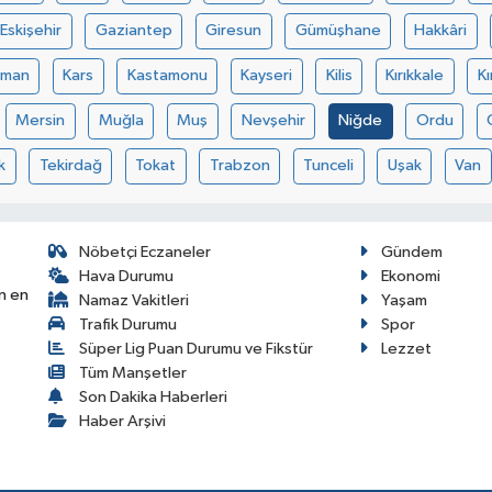
Eskişehir
Gaziantep
Giresun
Gümüşhane
Hakkâri
aman
Kars
Kastamonu
Kayseri
Kilis
Kırıkkale
Kı
Mersin
Muğla
Muş
Nevşehir
Niğde
Ordu
k
Tekirdağ
Tokat
Trabzon
Tunceli
Uşak
Van
Nöbetçi Eczaneler
Gündem
Hava Durumu
Ekonomi
n en
Namaz Vakitleri
Yaşam
Trafik Durumu
Spor
Süper Lig Puan Durumu ve Fikstür
Lezzet
Tüm Manşetler
Son Dakika Haberleri
Haber Arşivi