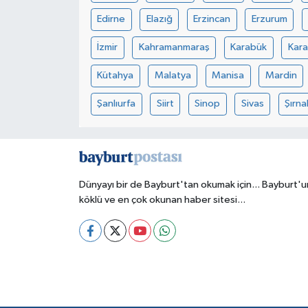
Edirne
Elazığ
Erzincan
Erzurum
İzmir
Kahramanmaraş
Karabük
Kar
Kütahya
Malatya
Manisa
Mardin
Şanlıurfa
Siirt
Sinop
Sivas
Şırna
Dünyayı bir de Bayburt'tan okumak için... Bayburt'u
köklü ve en çok okunan haber sitesi...