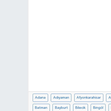
Adana
Adıyaman
Afyonkarahisar
A
Batman
Bayburt
Bilecik
Bingöl