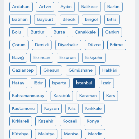
Ardahan
Artvin
Aydın
Balıkesir
Bartın
Batman
Bayburt
Bilecik
Bingöl
Bitlis
Bolu
Burdur
Bursa
Çanakkale
Çankırı
Çorum
Denizli
Diyarbakır
Düzce
Edirne
Elazığ
Erzincan
Erzurum
Eskişehir
Gaziantep
Giresun
Gümüşhane
Hakkâri
Hatay
Iğdır
Isparta
İstanbul
İzmir
Kahramanmaraş
Karabük
Karaman
Kars
Kastamonu
Kayseri
Kilis
Kırıkkale
Kırklareli
Kırşehir
Kocaeli
Konya
Kütahya
Malatya
Manisa
Mardin