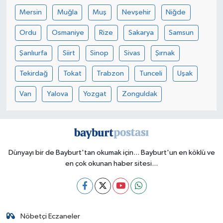
Mersin
Muğla
Muş
Nevşehir
Niğde
Ordu
Osmaniye
Rize
Sakarya
Samsun
Şanlıurfa
Siirt
Sinop
Sivas
Şırnak
Tekirdağ
Tokat
Trabzon
Tunceli
Uşak
Van
Yalova
Yozgat
Zonguldak
Dünyayı bir de Bayburt'tan okumak için... Bayburt'un en köklü ve
en çok okunan haber sitesi...
Nöbetçi Eczaneler