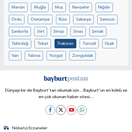
Mersin
Muğla
Muş
Nevşehir
Niğde
Ordu
Osmaniye
Rize
Sakarya
Samsun
Şanlıurfa
Siirt
Sinop
Sivas
Şırnak
Tekirdağ
Tokat
Trabzon
Tunceli
Uşak
Van
Yalova
Yozgat
Zonguldak
Dünyayı bir de Bayburt'tan okumak için... Bayburt'un en köklü ve
en çok okunan haber sitesi...
Nöbetçi Eczaneler