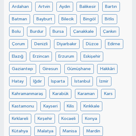
Ardahan
Artvin
Aydın
Balıkesir
Bartın
Batman
Bayburt
Bilecik
Bingöl
Bitlis
Bolu
Burdur
Bursa
Çanakkale
Çankırı
Çorum
Denizli
Diyarbakır
Düzce
Edirne
Elazığ
Erzincan
Erzurum
Eskişehir
Gaziantep
Giresun
Gümüşhane
Hakkâri
Hatay
Iğdır
Isparta
İstanbul
İzmir
Kahramanmaraş
Karabük
Karaman
Kars
Kastamonu
Kayseri
Kilis
Kırıkkale
Kırklareli
Kırşehir
Kocaeli
Konya
Kütahya
Malatya
Manisa
Mardin