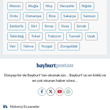
Mersin
Muğla
Muş
Nevşehir
Niğde
Ordu
Osmaniye
Rize
Sakarya
Samsun
Şanlıurfa
Siirt
Sinop
Sivas
Şırnak
Tekirdağ
Tokat
Trabzon
Tunceli
Uşak
Van
Yalova
Yozgat
Zonguldak
Dünyayı bir de Bayburt'tan okumak için... Bayburt'un en köklü ve
en çok okunan haber sitesi...
Nöbetçi Eczaneler