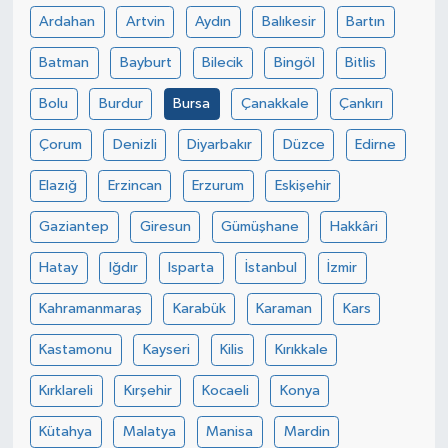
Ardahan
Artvin
Aydın
Balıkesir
Bartın
Batman
Bayburt
Bilecik
Bingöl
Bitlis
Bolu
Burdur
Bursa
Çanakkale
Çankırı
Çorum
Denizli
Diyarbakır
Düzce
Edirne
Elazığ
Erzincan
Erzurum
Eskişehir
Gaziantep
Giresun
Gümüşhane
Hakkâri
Hatay
Iğdır
Isparta
İstanbul
İzmir
Kahramanmaraş
Karabük
Karaman
Kars
Kastamonu
Kayseri
Kilis
Kırıkkale
Kırklareli
Kırşehir
Kocaeli
Konya
Kütahya
Malatya
Manisa
Mardin