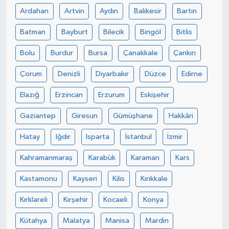
Ardahan
Artvin
Aydın
Balıkesir
Bartın
Batman
Bayburt
Bilecik
Bingöl
Bitlis
Bolu
Burdur
Bursa
Çanakkale
Çankırı
Çorum
Denizli
Diyarbakır
Düzce
Edirne
Elazığ
Erzincan
Erzurum
Eskişehir
Gaziantep
Giresun
Gümüşhane
Hakkâri
Hatay
Iğdır
Isparta
İstanbul
İzmir
Kahramanmaraş
Karabük
Karaman
Kars
Kastamonu
Kayseri
Kilis
Kırıkkale
Kırklareli
Kırşehir
Kocaeli
Konya
Kütahya
Malatya
Manisa
Mardin