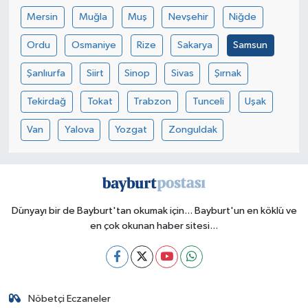
Mersin
Muğla
Muş
Nevşehir
Niğde
Ordu
Osmaniye
Rize
Sakarya
Samsun
Şanlıurfa
Siirt
Sinop
Sivas
Şırnak
Tekirdağ
Tokat
Trabzon
Tunceli
Uşak
Van
Yalova
Yozgat
Zonguldak
Dünyayı bir de Bayburt'tan okumak için... Bayburt'un en köklü ve
en çok okunan haber sitesi...
Nöbetçi Eczaneler