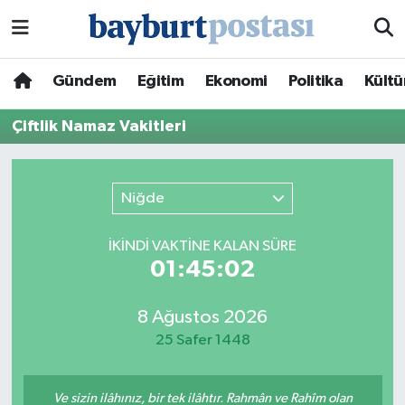
Nöbetçi Eczaneler
Gündem
Eğitim
Ekonomi
Politika
Kültü
Hava Durumu
Çiftlik Namaz Vakitleri
Namaz Vakitleri
Niğde
Trafik Durumu
İKINDI VAKTİNE KALAN SÜRE
Süper Lig Puan Durumu ve Fikstür
01:45:02
Tüm Manşetler
8 Ağustos 2026
25 Safer 1448
Son Dakika Haberleri
Haber Arşivi
Ve sizin ilâhınız, bir tek ilâhtır. Rahmân ve Rahîm olan