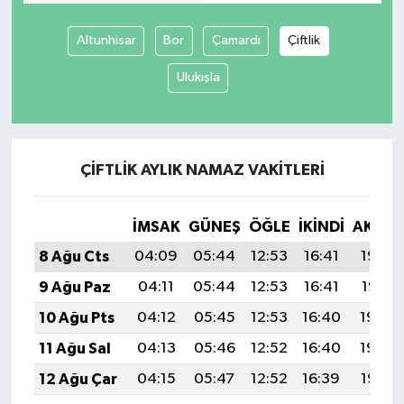
Altunhisar
Bor
Çamardı
Çiftlik
Ulukışla
ÇIFTLIK AYLIK NAMAZ VAKITLERI
İMSAK
GÜNEŞ
ÖĞLE
İKINDI
AKŞA
8 Ağu Cts
04:09
05:44
12:53
16:41
19:52
9 Ağu Paz
04:11
05:44
12:53
16:41
19:51
10 Ağu Pts
04:12
05:45
12:53
16:40
19:50
11 Ağu Sal
04:13
05:46
12:52
16:40
19:49
12 Ağu Çar
04:15
05:47
12:52
16:39
19:47