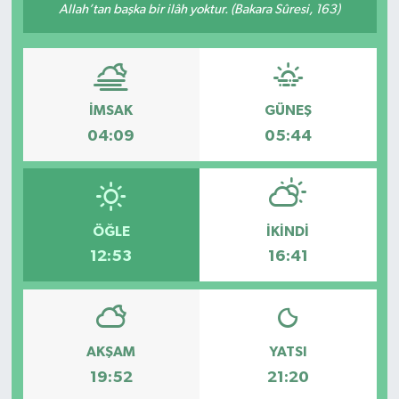
Allah’tan başka bir ilâh yoktur. (Bakara Sûresi, 163)
İMSAK
GÜNEŞ
04:09
05:44
ÖĞLE
İKINDI
12:53
16:41
AKŞAM
YATSI
19:52
21:20